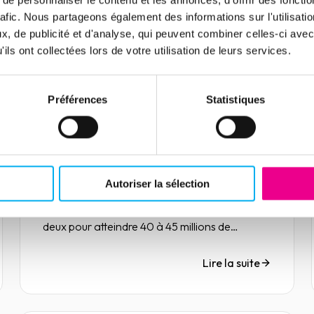
rafic. Nous partageons également des informations sur l'utilisati
, de publicité et d'analyse, qui peuvent combiner celles-ci avec
ils ont collectées lors de votre utilisation de leurs services.
Article
Hôtellerie-Café-
Préférences
Statistiques
Restauration, une filière
lourdement impactée par la
pandémie
07 décembre 2021
Risk management
« En France, le nombre de visiteurs
Autoriser la sélection
internationaux a diminué de 73,5 % entre 2019
et 2020. En 2021, ce nombre reste divisé par
deux pour atteindre 40 à 45 millions de
visiteurs. »
Lire la suite