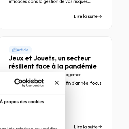
efficaces dans la gestion de vos risques
client/fournisseur en BtoB.
Lire la suite
Article
Jeux et Jouets, un secteur
résilient face à la pandémie
14 décembre 2021
Risk management
En cette période de fêtes de fin d'année, focus
sur le secteur Jeux et Jouets.
À propos des cookies
Lire la suite
nnalités relatives aux médias