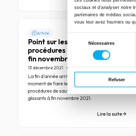
sociaux et d'analyser notre t
partenaires de médias sociaux
vous leur avez fournies ou qu'
Article
Sélection
Point sur les défaillances et
Nécessaires
du
procédures de sauvegarde à
consentement
fin novembre 2021
13 décembre 2021
Risk management
La fin d'année arrive à grands pas et c'est le
Refuser
moment de faire le point sur les défaillances et
procédures de sauvegarde sur 12 mois
glissants à fin novembre 2021.
Lire la suite