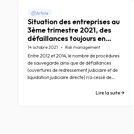
Article
Situation des entreprises au
3ème trimestre 2021, des
défaillances toujours en
retrait
14 octobre 2021
Risk management
Entre 2012 et 2014, le nombre de procédures
de sauvegarde ainsi que de défaillances
(ouvertures de redressement judiciaire et de
liquidation judiciaire directe) n'a cessé de
croître. Puis, à partir de 2016, la tendance s'est
inversée avec une diminution du nombre de
Lire la suite
procédures pour les deux catégories d'année
en année, pour aboutir à la baisse historique
mais artificielle de 2020-2021.