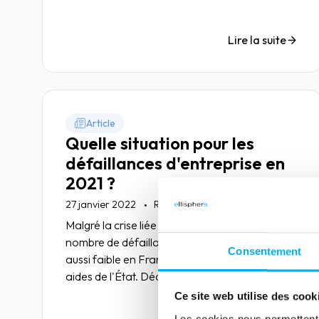
de dynamisme entrepreneurial...
Lire la suite
Article
Quelle situation pour les
défaillances d'entreprise en
2021 ?
27 janvier 2022
Risk management
Malgré la crise liée au Covid-19, jamais le
nombre de défaillances d’entreprise n’a été
Consentement
aussi faible en France, notamment grâce aux
aides de l'État. Décryptage.
Ce site web utilise des cook
Lire la suite
Les cookies nous permettent d