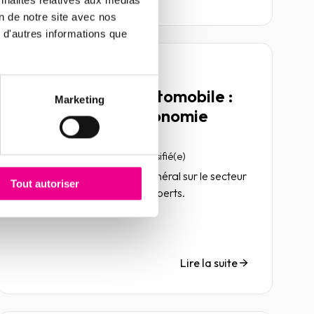
on de notre site avec nos
 d'autres informations que
Article
Le secteur de l'automobile :
Marketing
un moteur de l'économie
français
17 novembre 2021
Non classifié(e)
Découvrez le panorama général sur le secteur
Tout autoriser
de l'automobile avec nos experts.
Lire la suite