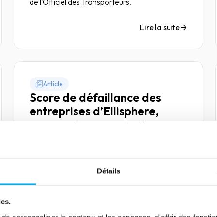
de l'Officiel des Transporteurs.
Lire la suite
Article
Score de défaillance des
entreprises d’Ellisphere,
comment ça marche ?
11 janvier 2022
Risk management
Retour sur la méthodologie du score de
défaillance des entreprises d’Ellisphere.
Détails
Fonctionnement, performance, avantages…
Panorama.
ies.
Lire la suite
e personnaliser le contenu et les annonces, d'offrir des fonctio