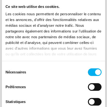
Ce site web utilise des cookies.
Les cookies nous permettent de personnaliser le contenu
et les annonces, d'offrir des fonctionnalités relatives aux
Article
médias sociaux et d'analyser notre trafic. Nous
Gérer son cash c’est bien,
partageons également des informations sur l'utilisation de
notre site avec nos partenaires de médias sociaux, de
mais attention au crédit
publicité et d'analyse, qui peuvent combiner celles-ci
fournisseur !
avec d'autres informations que vous leur avez fournies
ou qu'ils ont collectées lors de votre utilisation de leurs
17 novembre 2020
Risk management
services.
Selon une récente étude de la Banque de
Sélection
France, près de 35% des entreprises ont
Nécessaires
du
subi un retard de paiement entre 2014-
consentement
2017. Si le risque de défaillance existe,
Préférences
les entreprises se doivent de mettre en
place des solutions pour pérenniser leur
Lire la suite
Statistiques
activité et sécuriser leur crédit