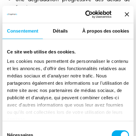
livraison,
une augmentation des incidents qualité,
des difficultés financières visibles dans les
Consentement
Détails
À propos des cookies
comptes publiés,
des changements organisationnels
Ce site web utilise des cookies.
importants chez le fournisseur,
Les cookies nous permettent de personnaliser le contenu
ou encore des anomalies dans les processus
et les annonces, d'offrir des fonctionnalités relatives aux
de paiement.
médias sociaux et d'analyser notre trafic. Nous
partageons également des informations sur l'utilisation de
L’analyse de ces indicateurs permet d’anticiper les
notre site avec nos partenaires de médias sociaux, de
situations à risque et d’engager des actions
publicité et d'analyse, qui peuvent combiner celles-ci
correctives avant qu’un incident majeur ne
avec d'autres informations que vous leur avez fournies
survienne.
ou qu'ils ont collectées lors de votre utilisation de leurs
services.
Les études montrent d’ailleurs que plus de 50 % des
Sélection
défaillances fournisseurs sont précédées de
Nécessaires