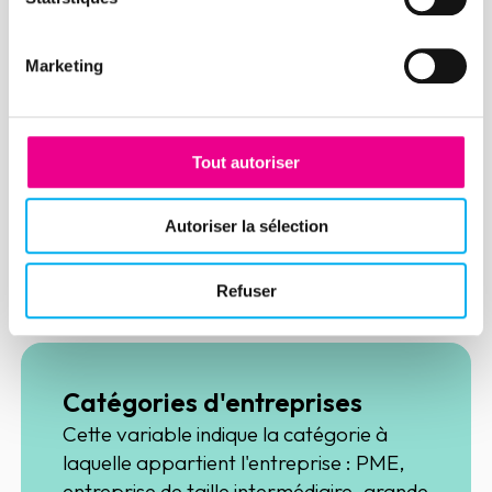
Marché public
Marketing
Un marché public est un contrat conclu à
titre onéreux entre un acheteur public et
des personnes publiques ou privées, et
Tout autoriser
qui répond aux besoins de cet acheteur
public en matière de fournitures, services
Autoriser la sélection
et travaux.
Découvrir
Refuser
Catégories d'entreprises
Cette variable indique la catégorie à
laquelle appartient l'entreprise : PME,
entreprise de taille intermédiaire, grande