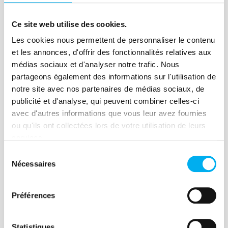
les campagnes marketing.
Ce site web utilise des cookies.
Découvrir
Les cookies nous permettent de personnaliser le contenu
et les annonces, d'offrir des fonctionnalités relatives aux
médias sociaux et d'analyser notre trafic. Nous
partageons également des informations sur l'utilisation de
notre site avec nos partenaires de médias sociaux, de
publicité et d'analyse, qui peuvent combiner celles-ci
French Tech
avec d'autres informations que vous leur avez fournies
La French Tech est un label français
ou qu'ils ont collectées lors de votre utilisation de leurs
attribué à des pôles métropolitains
services.
reconnus pour leur écosystème de
Sélection
startups.
Nécessaires
du
consentement
Découvrir
Préférences
Statistiques