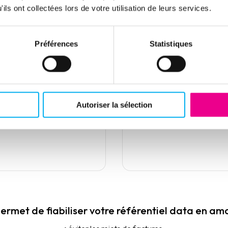
ils ont collectées lors de votre utilisation de leurs services.
oriser la donnée
Sécuriser et
r tous les
automatiser la
Préférences
Statistiques
ges
qualité data da
le temps
hissez vos bases avec
onnées légales,
Alimentez durablement 
cières et marketing
CRM, outils métiers, proje
Autoriser la sélection
s.
et obligations réglementa
rmet de fiabiliser votre référentiel data en amon