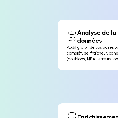
Analyse de la
données
Audit gratuit de vos bases 
complétude, fraîcheur, coh
(doublons, NPAI, erreurs, o
Enrichisseme