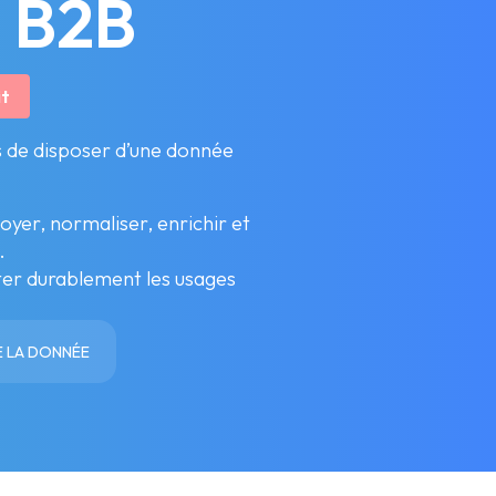
a B2B
it
s de disposer d’une donnée
yer, normaliser, enrichir et
.
ter durablement les usages
 LA DONNÉE