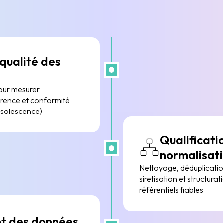
 qualité des
pour mesurer
érence et conformité
bsolescence)
Qualificati
normalisat
Nettoyage, déduplicati
siretisation et structur
référentiels fiables
nt des données