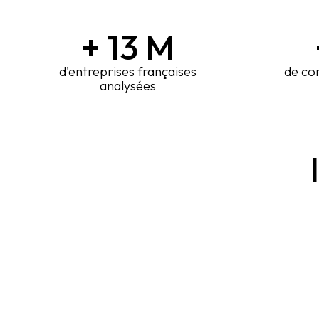
+
13
M
d'entreprises françaises
de co
analysées