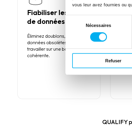
vous leur avez fournies ou qu'
Fiabiliser les bases
Val
Sélection
de données B2B
pou
Nécessaires
du
usa
consentement
Éliminez doublons, erreurs et
données obsolètes pour
Enric
travailler sur une base saine et
des d
cohérente.
finan
Refuser
fiable
QUALIFY pe