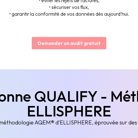
• éviter les rejets de factures,
• sécuriser vos flux,
• garantir la conformité de vos données dès aujourd’hui.
Demander un audit gratuit
onne QUALIFY - Mé
ELLISPHERE
 méthodologie AQEM® d’ELLISPHERE, éprouvée sur des 