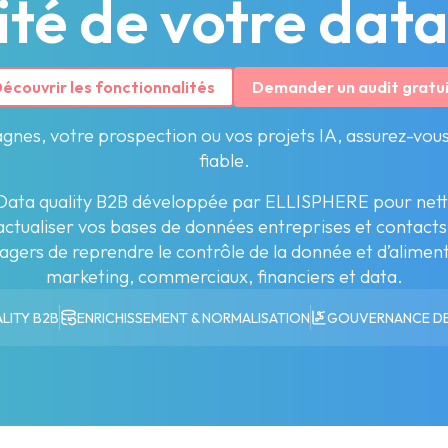
ité de votre dat
écouvrir les fonctionnalités
Demander un audit gratu
gnes, votre prospection ou vos projets IA, assurez-vou
fiable.
Data quality B2B développée par ELLISPHERE pour netto
actualiser vos bases de données entreprises et contacts
gers de reprendre le contrôle de la donnée et d’alimen
marketing, commerciaux, financiers et data.
LITY B2B
ENRICHISSEMENT & NORMALISATION
GOUVERNANCE DE