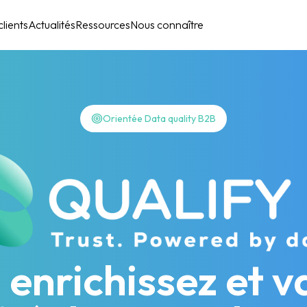
lients
Actualités
Ressources
Nous connaître
Orientée Data quality B2B
 enrichissez et va