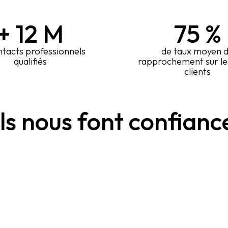
+
12
M
75
%
ntacts professionnels
de taux moyen 
qualifiés
rapprochement sur le
clients
Ils nous font confianc