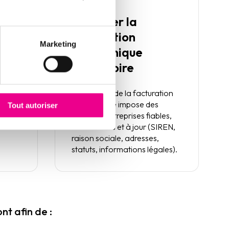
Anticiper la
facturation
Marketing
ns
électronique
obligatoire
vos
La réforme de la facturation
ts IA
électronique impose des
Tout autoriser
ires.
données entreprises fiables,
normalisées et à jour (SIREN,
raison sociale, adresses,
statuts, informations légales).
t afin de :