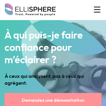
Ou
À qui puis-je faire
confiance pour
m'éclairer ?
À ceux qui analysent, pas à ceux qui
agrègent.
Demandez une démonstration