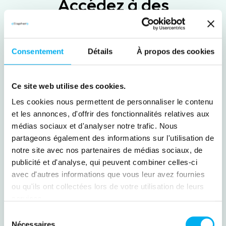
Accédez à des
informations complètes
et vérifiées
sur les entreprises du
Consentement
Détails
À propos des cookies
monde entier
Ce site web utilise des cookies.
Des datas riches et fiables pour guider vos
Les cookies nous permettent de personnaliser le contenu
décisions
et les annonces, d'offrir des fonctionnalités relatives aux
médias sociaux et d'analyser notre trafic. Nous
partageons également des informations sur l'utilisation de
Marketing & Sales
Compliance
notre site avec nos partenaires de médias sociaux, de
publicité et d'analyse, qui peuvent combiner celles-ci
Risk Management
avec d'autres informations que vous leur avez fournies
ou qu'ils ont collectées lors de votre utilisation de leurs
services.
Sélection
Nécessaires