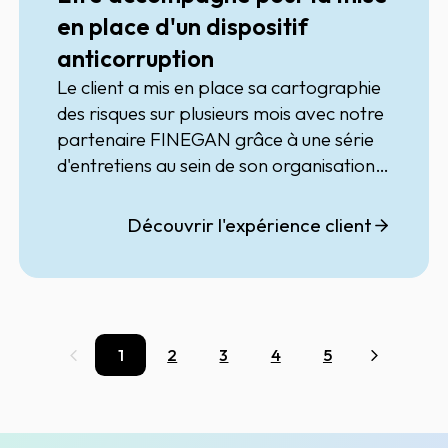
en place d'un dispositif
anticorruption
Le client a mis en place sa cartographie
des risques sur plusieurs mois avec notre
partenaire FINEGAN grâce à une série
d'entretiens au sein de son organisation.
Ce qui a permis d'identifier les groupes
de tiers à risque et de se lancer ensuite
Découvrir l'expérience client
sur l'évaluation des tiers. Le client s'est
équipé de
CFB (Compliance For
Business)
avec un paramétrage
coréalisé avec le client et notre
partenaire.
1
2
3
4
5
Précédent
Suivant