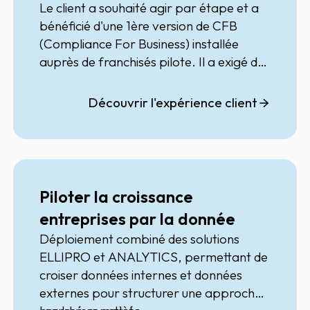
et Devoir de Vigilance
Le client a souhaité agir par étape et a
bénéficié d'une 1ère version de
CFB
(Compliance For Business)
installée
auprès de franchisés pilote. Il a exigé de
nombreux modules de formations par
teams sur une trentaine de groupes
Découvrir l'expérience client
d'utilisateurs afin de faciliter l'adoption
de la solution digitale, ces derniers
n'étant pas issus de métiers de la
compliance. Après plusieurs années, il a
monté de version en migrant ses
Piloter la croissance
utilisateurs sur la dernière version CFB
entreprises par la donnée
V2 encore plus ergonomique et avec un
Déploiement combiné des solutions
worflow qui encadre encore plus
ELLIPRO
et
ANALYTICS
, permettant de
l'utilisateur dans sa due diligence.
croiser données internes et données
externes pour structurer une approche