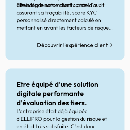
attendus de notre client conseil.
Elle intègre notamment : piste d'audit
assurant sa traçabilité, score KYC
personnalisé directement calculé en
mettant en avant les facteurs de risque
(comme le risque pays) et leur impact,
évaluations clotirées automatiquement,
Découvrir l'expérience client
capacité de gestion de dizaines de
milliers de tiers, lancement d'enquêtes
sur tiers à risque fort y compris à
l'international, gestion de
questionnaires, criblage automatique
Etre équipé d'une solution
(PEP, sanctions et adverse medias) sur
digitale performante
dirigeants et bénéficiaires effectifs en
d'évaluation des tiers.
plus des personnes morales, prise en
compte de critères internes pour
L'entreprise était déjà équipée
évaluer le tiers comme les activités
d'ELLIPRO
pour la gestion du risque et
repoussoir, automatisation dans
en était très satisfaite. C'est donc