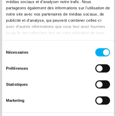
médias sociaux et d'analyser notre trafic. Nous
questionnaire intégré.
de l’AFA
partageons également des informations sur l'utilisation de
notre site avec nos partenaires de médias sociaux, de
publicité et d'analyse, qui peuvent combiner celles-ci
avec d'autres informations que vous leur avez fournies
Renforcer son évaluation des
ou qu'ils ont collectées lors de votre utilisation de leurs
tiers dans le cadre de la mise
services.
en place d'un dispositif
Sélection
Nécessaires
anticorruption suite à une CJIP
Le client a équipé sa société avec CFB
du
consentement
après avoir eu des démonstrations de la
solution et tester quelques cas concrets.
Préférences
Sa simplicité d'utilisation l'a séduit ainsi
que la possibilité par API de pouvoir
Statistiques
remonter les statuts de l'évaluation et du
Découvrir l'expérience client
score anticorruption dans son dossier.
Marketing