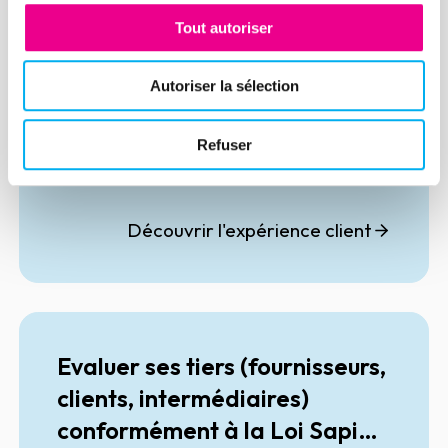
Etre conforme à la
Tout autoriser
réglementation LCB FT
Autoriser la sélection
Le client a bénéficié d'une solution
globale avec notre partenaire
SYNAPSE pour enrichir sa base du RBE
Refuser
assujetti complété par API des bases
ELLISPHERE sur les bénéficiaires
effectifs.
Découvrir l'expérience client
Evaluer ses tiers (fournisseurs,
clients, intermédiaires)
conformément à la Loi Sapin 2