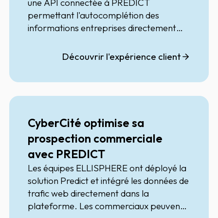
une API connectée à
PREDICT
permettant l'autocomplétion des
informations entreprises directement
dans les formulaires du site de Babilou.
Dès la saisie du nom d'une entreprise, les
Découvrir l'expérience client
données sont automatiquement
enrichies et intégrées dans le CRM,
garantissant des informations fiables,
une meilleure qualification des leads et
une expérience utilisateur simplifiée.
CyberCité optimise sa
prospection commerciale
avec PREDICT
Les équipes
ELLISPHERE
ont déployé la
solution Predict et intégré les données de
trafic web directement dans la
plateforme. Les commerciaux peuvent