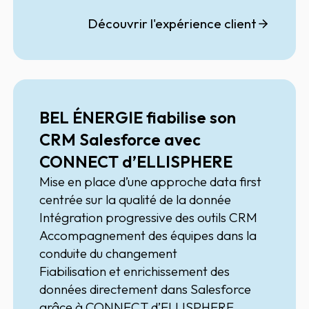
ainsi créer des listes ciblées à partir de
leur marché adressable, identifier les
Découvrir l'expérience client
entreprises présentant des signaux
d'affaires pertinents (baisse de trafic,
refonte de site web, etc.) et centraliser
toutes les informations utiles dans un seul
outil.
BEL ÉNERGIE fiabilise son
CRM Salesforce avec
CONNECT d’ELLISPHERE
Mise en place d’une approche data first
centrée sur la qualité de la donnée
Intégration progressive des outils CRM
Accompagnement des équipes dans la
conduite du changement
Fiabilisation et enrichissement des
données directement dans Salesforce
grâce à CONNECT d’ELLISPHERE