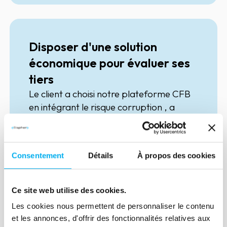
Disposer d'une solution
économique pour évaluer ses
tiers
Le client a choisi notre plateforme CFB
en intégrant le risque corruption , a
apprécié sa simplicité d’utilisation avec
traçabilité et workflow pour ses actions
de Due Dilligence dans le cadre des
Avec le screening de ses tiers, CFB
Consentement
Détails
À propos des cookies
entrées en relation avec ses tiers. Le
permet d' analyser et surveiller des listes
client apprécie d'avoir toute la
sensibles pour identifier les PPE, les
connaissance rassemblée de ses tiers
sociétés et personnes sous sanctions, les
Ce site web utilise des cookies.
avec les infos financières essentielles, et
condamnations, l'adverse media … et de
Les cookies nous permettent de personnaliser le contenu
d'identifier les bénéficiaires effectifs
disposer d’un rapport d’évaluation des
Découvrir l'expérience client
et les annonces, d'offrir des fonctionnalités relatives aux
grâce à la data ELLISPHERE et son
tiers complet conforme aux exigences