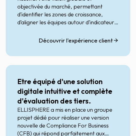
objectivée du marché, permettant
d’identifier les zones de croissance,
d’aligner les équipes autour d’indicateurs
communs et de piloter efficacement le
développement commercial à l’échelle
Découvrir l'expérience client
régionale.
Etre équipé d'une solution
digitale intuitive et complète
d'évaluation des tiers.
ELLISPHERE a mis en place un groupe
projet dédié pour réaliser une version
nouvelle de
Compliance For Business
(CFB)
qui répond parfaitement aux