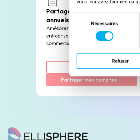
vous leur avez fournies ou qu'
Partage de comptes
Sélection
annuels
Nécessaires
du
Améliorez la transparence de votre
consentement
entreprise et facilitez vos relations
commerciales.
Refuser
En savoir plus
Partager mes comptes