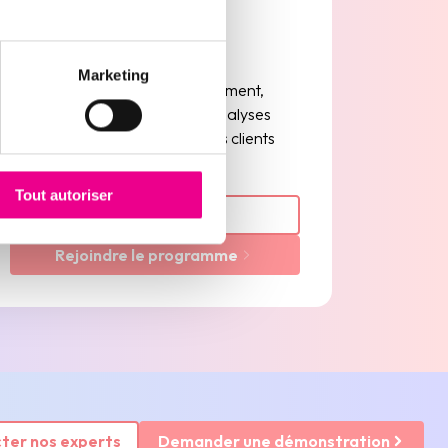
Rejoindre le
programme D³
Marketing
Partagez vos données de paiement,
accédez gratuitement à des analyses
exclusives et pilotez vos risques clients
avec précision
Tout autoriser
En savoir plus
Rejoindre le programme
ter nos experts
Demander une démonstration