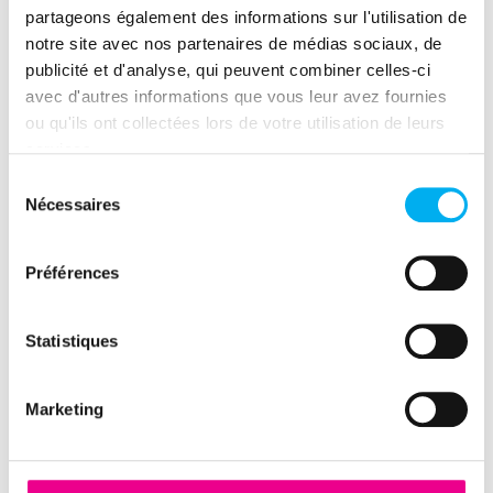
partageons également des informations sur l'utilisation de
des
informations complètes et
notre site avec nos partenaires de médias sociaux, de
actualisées
sur les évènements
publicité et d'analyse, qui peuvent combiner celles-ci
légaux, la gouvernance, les métiers
avec d'autres informations que vous leur avez fournies
et l’environnement, l’expertise
ou qu'ils ont collectées lors de votre utilisation de leurs
financière, l’expertise de paiement et
services.
la solvabilité
Sélection
Nécessaires
du
chacune de ses rubriques bénéficie
consentement
d’un
commentaire détaillé par
l’Analyste ELLISPHERE
Préférences
format de
10 à 25 pages
Statistiques
Marketing