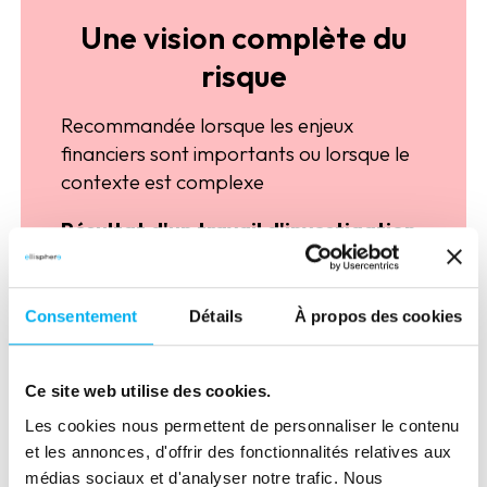
Une vision complète du
risque
Recommandée lorsque les enjeux
financiers sont importants ou lorsque le
contexte est complexe
Résultat d'un travail d'investigation
terrain approfondi,
elle inclut :
un
avis tranché de l’Analyste
Consentement
Détails
À propos des cookies
ELLISHERE
sur la situation de
l’entreprise
Ce site web utilise des cookies.
un
ensemble d’indicateurs issus
Les cookies nous permettent de personnaliser le contenu
de l’expertise ELLISPHERE
:
et les annonces, d'offrir des fonctionnalités relatives aux
résilience, endettement, stabilité et
médias sociaux et d'analyser notre trafic. Nous
fraude