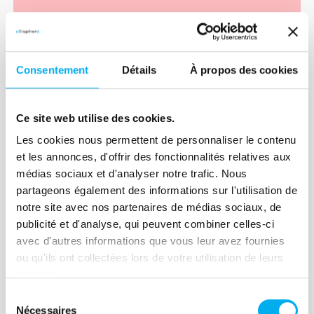
Lire la suite
Consentement
Détails
À propos des cookies
Replay
Ce site web utilise des cookies.
Comment prospecter moins
Les cookies nous permettent de personnaliser le contenu
pour vendre plus : la méthode
et les annonces, d'offrir des fonctionnalités relatives aux
médias sociaux et d'analyser notre trafic. Nous
des top commerciaux
partageons également des informations sur l'utilisation de
16 juin 2026
notre site avec nos partenaires de médias sociaux, de
publicité et d'analyse, qui peuvent combiner celles-ci
Découvrez le replay du nouvel épisode
avec d'autres informations que vous leur avez fournies
des Héros de la Vente x ELLISPHERE
ou qu'ils ont collectées lors de votre utilisation de leurs
avec Ludovic Crobon. Au programme :
services.
ciblage des comptes à fort potentiel,
Sélection
messages plus pertinents, exploitation
Nécessaires
du