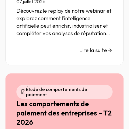
réputation des tiers ?
07 juillet 2026
Découvrez le replay de notre webinar et
explorez comment l'intelligence
artificielle peut enrichir, industrialiser et
compléter vos analyses de réputation
des tiers, tout en garantissant la
traçabilité et l'explicabilité
Lire la suite
indispensables aux démarches de
conformité.
Étude de comportements de
paiement
Les comportements de
paiement des entreprises – T2
2026