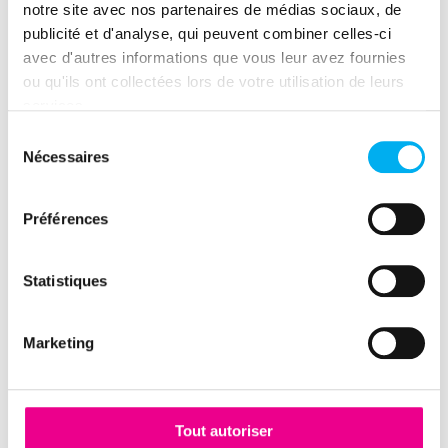
notre site avec nos partenaires de médias sociaux, de
publicité et d'analyse, qui peuvent combiner celles-ci
avec d'autres informations que vous leur avez fournies
ou qu'ils ont collectées lors de votre utilisation de leurs
services.
Publié par
Sélection
Nécessaires
du
consentement
Mickael Delaporte
Préférences
Statistiques
Marketing
Ressource précédente
La dynamique entrepreneuriale en France 2ème
trimestre 2026
Tout autoriser