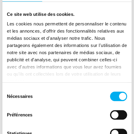
Ce site web utilise des cookies.
Partager cette ressource
Les cookies nous permettent de personnaliser le contenu
et les annonces, d'offrir des fonctionnalités relatives aux
(nouvelle fenêtre)
(nouvelle fenêtre)
(nouvelle fenêtre)
(nouvelle fenêtre)
(nouvelle fenêtre)
(nouvelle fenêtre)
(nouvelle fen
médias sociaux et d'analyser notre trafic. Nous
partageons également des informations sur l'utilisation de
notre site avec nos partenaires de médias sociaux, de
publicité et d'analyse, qui peuvent combiner celles-ci
avec d'autres informations que vous leur avez fournies
ou qu'ils ont collectées lors de votre utilisation de leurs
Ressource précédente
services.
La dynamique entrepreneuriale en France 2ème
trimestre 2026
Sélection
Nécessaires
du
Ressource suivante
consentement
Eric Latreuille, Vice-Président International de
Préférences
l'AFDCC
Statistiques