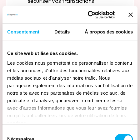
sécuriser vos transactions
Découvrir le module
Consentement
Détails
À propos des cookies
Taux de dépendance
Évalue la dépendance économique du
Ce site web utilise des cookies.
fournisseur et les risques liés à sa
Les cookies nous permettent de personnaliser le contenu
concentration vis-à-vis de clients ou
et les annonces, d'offrir des fonctionnalités relatives aux
partenaires.
médias sociaux et d'analyser notre trafic. Nous
partageons également des informations sur l'utilisation de
Découvrir le module
notre site avec nos partenaires de médias sociaux, de
publicité et d'analyse, qui peuvent combiner celles-ci
avec d'autres informations que vous leur avez fournies
ou qu'ils ont collectées lors de votre utilisation de leurs
Liens financiers
services.
Révèle les relations capitalistiques et
Sélection
les connexions financières clés entre
Nécessaires