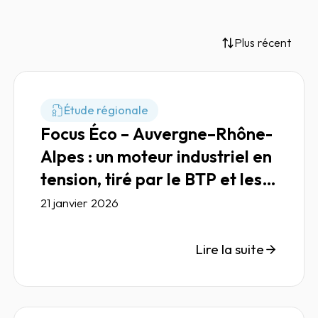
Plus récent
Étude régionale
Focus Éco – Auvergne–Rhône-
Alpes : un moteur industriel en
tension, tiré par le BTP et les
transports
21 janvier 2026
Lire la suite