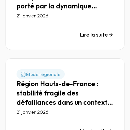
porté par la dynamique
logistique transfrontalière
21 janvier 2026
Lire la suite
Étude régionale
Région Hauts-de-France :
stabilité fragile des
défaillances dans un contexte
de consommation tendue
21 janvier 2026