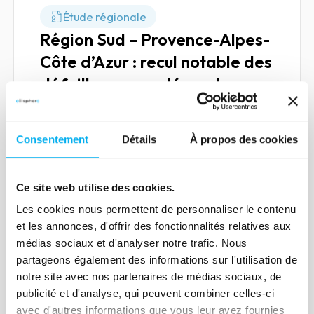
Étude régionale
Région Sud – Provence-Alpes-
Côte d’Azur : recul notable des
défaillances porté par la
dynamique touristique
21 janvier 2026
Consentement
Détails
À propos des cookies
Lire la suite
Ce site web utilise des cookies.
Les cookies nous permettent de personnaliser le contenu
et les annonces, d'offrir des fonctionnalités relatives aux
médias sociaux et d'analyser notre trafic. Nous
Étude sectorielle
partageons également des informations sur l'utilisation de
Transport & Logistique : entre
notre site avec nos partenaires de médias sociaux, de
mutation accélérée et
publicité et d'analyse, qui peuvent combiner celles-ci
avec d'autres informations que vous leur avez fournies