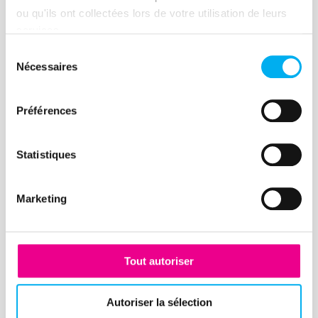
fragilité économique
ou qu'ils ont collectées lors de votre utilisation de leurs
25 novembre 2025
services.
Sélection
Nécessaires
du
Lire la suite
consentement
Préférences
Statistiques
Replay
Comment optimiser votre
Marketing
dispositif d'évaluation des
tiers à l'aide de l'IA ?
Tout autoriser
20 novembre 2025
Autoriser la sélection
Lire la suite