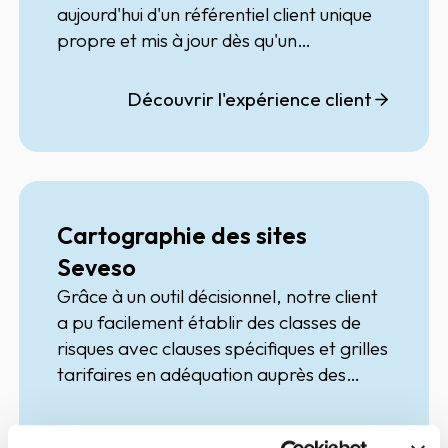
aujourd'hui d'un référentiel client unique
propre et mis à jour dès qu'un
événement est détecté sur une
entreprise ainsi qu'une base prospects
Découvrir l'expérience client
constituée d'entreprises jumelles de ses
clients et de nouveaux entrants sur son
marché.
Cartographie des sites
Seveso
Grâce à un outil décisionnel, notre client
a pu facilement établir des classes de
risques avec clauses spécifiques et grilles
tarifaires en adéquation auprès des
entreprises clientes.
Découvrir l'expérience client