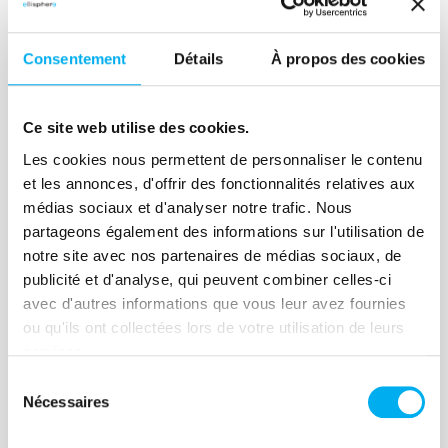
Consentement
Détails
À propos des cookies
Prospection d'entreprises en
Ce site web utilise des cookies.
recherche de financement
Les cookies nous permettent de personnaliser le contenu
Segmentation d'entreprises en fonction
et les annonces, d'offrir des fonctionnalités relatives aux
du rapport entre endettement et
médias sociaux et d'analyser notre trafic. Nous
croissance.
partageons également des informations sur l'utilisation de
notre site avec nos partenaires de médias sociaux, de
publicité et d'analyse, qui peuvent combiner celles-ci
Découvrir l'expérience client
avec d'autres informations que vous leur avez fournies
ou qu'ils ont collectées lors de votre utilisation de leurs
services.
Sélection
Nécessaires
du
Détecter les plans liés à
consentement