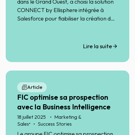
dans le Grand Ouest, a choisi la solution
CONNECT by Ellisphere intégrée à
Salesforce pour fiabiliser la création de
comptes et anticiper les risques clients.
Une approche data-driven qui apporte
gain de temps, sérénité et meilleure
Lire la suite
coordination entre commerce et
comptabilité.
Article
FIC optimise sa prospection
avec la Business Intelligence
18 juillet 2025
Marketing &
•
Sales
Success Stories
Le groupe FIC optimise sa prospection