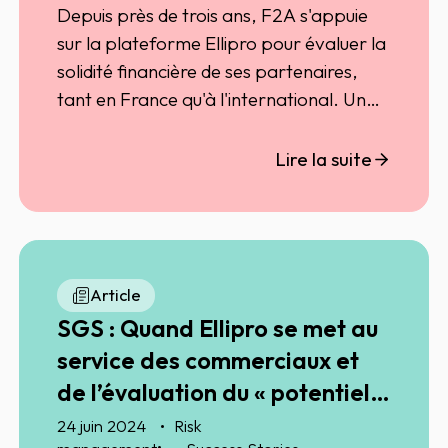
Depuis près de trois ans, F2A s'appuie
sur la plateforme Ellipro pour évaluer la
solidité financière de ses partenaires,
tant en France qu'à l'international. Un
partenariat de longue date avec
Ellisphere qui permet à F2A de sécuriser
Lire la suite
son développement tout en minimisant
les risques financiers.
Article
SGS : Quand Ellipro se met au
service des commerciaux et
de l’évaluation du « potentiel
client »
24 juin 2024
Risk
•