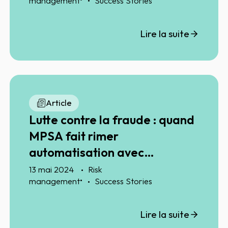
management
Success Stories
Lire la suite
Article
Lutte contre la fraude : quand
MPSA fait rimer
automatisation avec
sécurisation et satisfaction !
13 mai 2024
Risk
•
management
Success Stories
Lire la suite