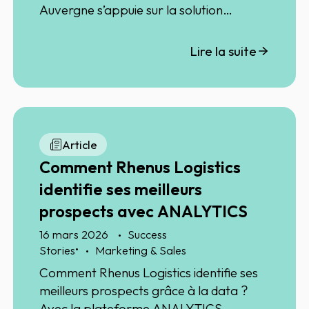
Auvergne s’appuie sur la solution
Analytics d’Ellisphere. Grâce à une
analyse structurée du potentiel marché
Lire la suite
et de son taux de pénétration, les
équipes marketing et commerciales
disposent d’indicateurs fiables pour
identifier les opportunités de croissance
et piloter leur stratégie de
Article
développement.
Comment Rhenus Logistics
identifie ses meilleurs
prospects avec ANALYTICS
16 mars 2026
Success
•
Stories
Marketing & Sales
Comment Rhenus Logistics identifie ses
meilleurs prospects grâce à la data ?
Avec la plateforme ANALYTICS