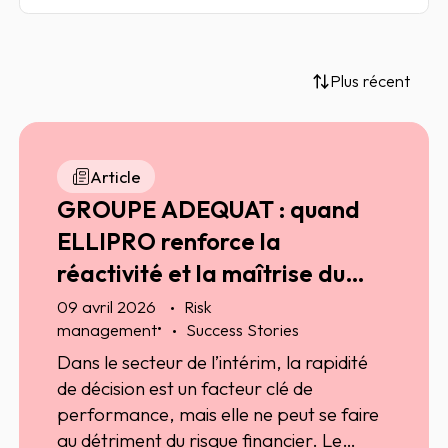
Plus récent
Article
GROUPE ADEQUAT : quand
ELLIPRO renforce la
réactivité et la maîtrise du
risque dans le secteur de
09 avril 2026
Risk
•
management
Success Stories
l’intérim
Dans le secteur de l’intérim, la rapidité
de décision est un facteur clé de
performance, mais elle ne peut se faire
au détriment du risque financier. Le