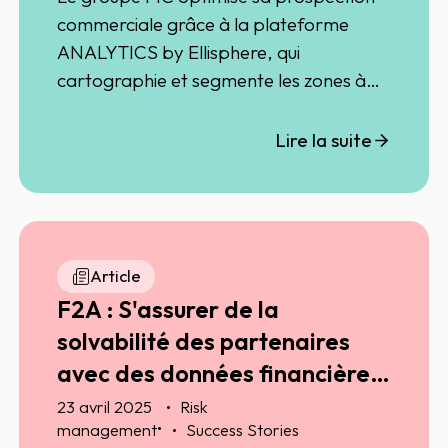
commerciale grâce à la plateforme
ANALYTICS by Ellisphere, qui
cartographie et segmente les zones à
fort potentiel. Cette approche data-
driven permet aux équipes de mieux
Lire la suite
cibler leurs efforts et d’accroître leur
performance sur le terrain.
Article
F2A : S'assurer de la
solvabilité des partenaires
avec des données financières
fiables
23 avril 2025
Risk
•
management
Success Stories