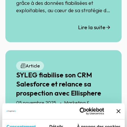
grâce à des données fiabilisées et
exploitables, au cœur de sa stratégie de
développement national.
Lire la suite
Article
SYLEG fiabilise son CRM
Salesforce et relance sa
prospection avec Ellisphere
05 novembre 2025
Marketing &
•
Sales
Success Stories
En quête d’une donnée client plus fiable
et d’une prospection plus efficace,
Consentement
Détails
À propos des cookies