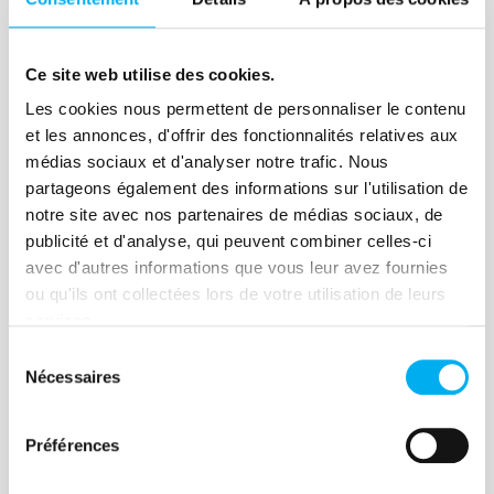
SYLEG a choisi les solutions CONNECT
pour Salesforce et PREDICT
Ce site web utilise des cookies.
d’Ellisphere. Une approche unifiée de la
Les cookies nous permettent de personnaliser le contenu
donnée pour automatiser la saisie,
Lire la suite
et les annonces, d'offrir des fonctionnalités relatives aux
qualifier les leads et renforcer la
médias sociaux et d'analyser notre trafic. Nous
performance des équipes
partageons également des informations sur l'utilisation de
commerciales.
notre site avec nos partenaires de médias sociaux, de
publicité et d'analyse, qui peuvent combiner celles-ci
avec d'autres informations que vous leur avez fournies
Article
ou qu'ils ont collectées lors de votre utilisation de leurs
PICOTY booste sa
services.
performance avec CONNECT
Sélection
et TARGET
Nécessaires
du
consentement
05 novembre 2025
Marketing &
•
Sales
Success Stories
Préférences
Picoty a choisi de renforcer la fiabilité et