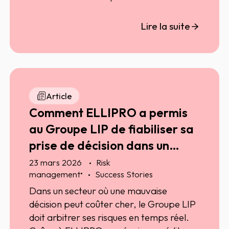
Groupe Adéquat, confronté à la gestion
de plus de 30 000 tiers, a choisi ELLIPRO
Lire la suite
pour centraliser l’information, détecter
les signaux faibles et piloter ses
engagements en temps réel. Résultat :
des décisions plus rapides, une meilleure
anticipation des risques et une réduction
Article
des impayés, tout en soutenant le
Comment ELLIPRO a permis
développement commercial.
au Groupe LIP de fiabiliser sa
prise de décision dans un
secteur à haut risque
23 mars 2026
Risk
•
management
Success Stories
Dans un secteur où une mauvaise
décision peut coûter cher, le Groupe LIP
doit arbitrer ses risques en temps réel.