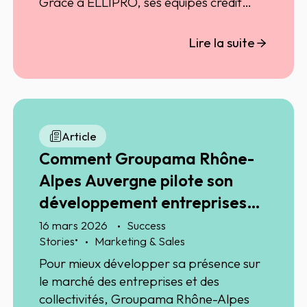
Grâce à ELLIPRO, ses équipes crédit
gagnent en visibilité, en rapidité et en
précision. Un levier clé pour sécuriser la
Lire la suite
croissance.
Article
Comment Groupama Rhône-
Alpes Auvergne pilote son
développement entreprises
avec Analytics
16 mars 2026
Success
•
Stories
Marketing & Sales
Pour mieux développer sa présence sur
le marché des entreprises et des
collectivités, Groupama Rhône-Alpes