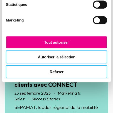
la circulation de sa donnée client grâce
Statistiques
aux solutions CONNECT pour HubSpot
et TARGET d’Ellisphere. Une étape clé
Marketing
pour simplifier ses processus
commerciaux et accélérer la prise de
Lire la suite
décision.
Tout autoriser
Autoriser la sélection
Article
Refuser
SEPAMAT fiabilise sa gestion
clients avec CONNECT
23 septembre 2025
Marketing &
•
Sales
Success Stories
SEPAMAT, leader régional de la mobilité