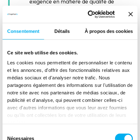
exigence en matière de qualité de
données, de nettoyage de la
donnée, et de normalisation.
Consentement
Détails
À propos des cookies
Ce site web utilise des cookies.
Affinage du fichier et
Les cookies nous permettent de personnaliser le contenu
et les annonces, d'offrir des fonctionnalités relatives aux
restitution
médias sociaux et d'analyser notre trafic. Nous
Il ne nous reste plus qu’à adopter
partageons également des informations sur l'utilisation de
une stratégie ensembliste et de ne
notre site avec nos partenaires de médias sociaux, de
conserver que les entreprises
publicité et d'analyse, qui peuvent combiner celles-ci
situées dans notre zone d’étude.
avec d'autres informations que vous leur avez fournies
ou qu'ils ont collectées lors de votre utilisation de leurs
D’un point de vue technique, nous
services.
conservons les points de
Sélection
géolocalisation contenus dans le
Nécessaires
du