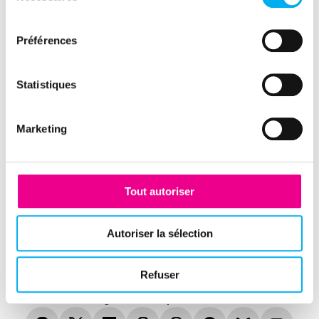
polygone de notre zone souhaitée.
consentement
Préférences
Au final, nous restituons pour
chaque entreprise située à 500
mètres de part et d’autre du tracé
Statistiques
d’une autoroute, toute l’information
économique et financière liées à nos
Marketing
algorithmes de scoring, nos
segmentations sectorielles, et nos
analyses bilantielles.
Tout autoriser
Autoriser la sélection
Refuser
Partager cette expérience client