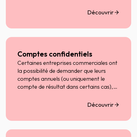
Découvrir
Comptes confidentiels
Certaines entreprises commerciales ont
la possibilité de demander que leurs
comptes annuels (ou uniquement le
compte de résultat dans certains cas),
déposés au greffe du tribunal de
commerce, ne soient pas rendus publics.
Découvrir