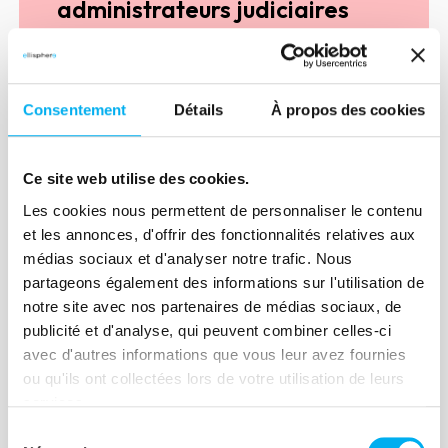
administrateurs judiciaires
Le mandataire Judiciaire est désigné
dans toute procédure collective. Il est
chargé par décision de justice de
Consentement
Détails
À propos des cookies
représenter les créanciers, de préserver
les droits financiers des salariés et de
réaliser les actifs des entreprises en
Découvrir
Ce site web utilise des cookies.
liquidation judiciaire au profit des
Les cookies nous permettent de personnaliser le contenu
créanciers.
et les annonces, d'offrir des fonctionnalités relatives aux
médias sociaux et d'analyser notre trafic. Nous
partageons également des informations sur l'utilisation de
Procédures collectives
notre site avec nos partenaires de médias sociaux, de
publicité et d'analyse, qui peuvent combiner celles-ci
La procédure collective est une
avec d'autres informations que vous leur avez fournies
procédure de redressement ou de
ou qu'ils ont collectées lors de votre utilisation de leurs
liquidation judiciaire organisant le
services.
règlement du paiement des créances
Sélection
d'une entreprise en cessation de