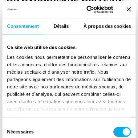
bon, mais en perte de
vitesse
Consentement
Détails
À propos des cookies
Entre janvier 2022 et janvier 2023, la population
Ce site web utilise des cookies.
d’entreprises actives dans la Distribution a
progressé de +4,3%, soit un peu en deça des +5,4%
Les cookies nous permettent de personnaliser le contenu
et les annonces, d'offrir des fonctionnalités relatives aux
constatés en France métropolitaine tous secteurs
médias sociaux et d'analyser notre trafic. Nous
confondus. Le secteur de la Distribution a
partageons également des informations sur l'utilisation de
cependant enregistré pendant la pandémie
notre site avec nos partenaires de médias sociaux, de
Covid-19, un pic entre 2020 et 2021 avec +11,4%
publicité et d'analyse, qui peuvent combiner celles-ci
d’entreprises. En effet, la période a été jugée
avec d'autres informations que vous leur avez fournies
propice par de nombreuses personnes pour
ou qu'ils ont collectées lors de votre utilisation de leurs
lancer leurs petites entreprises en complément
services.
salarial ou pour changer d’orientation
Sélection
professionnelle.
Nécessaires
du