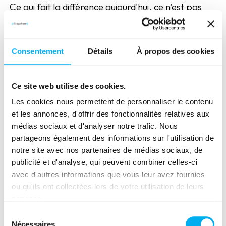
Ce qui fait la différence aujourd'hui, ce n'est pas
seulement la qualité de l'information disponible,
mais la capacité à l'intégrer dans les décisions
opérationnelles du quotidien.
Consentement
Détails
À propos des cookies
Sur le terrain, nous constatons que de
nombreuses entreprises disposent déjà de
Ce site web utilise des cookies.
données sur leurs clients. La véritable difficulté
Les cookies nous permettent de personnaliser le contenu
réside dans leur exploitation : comment
et les annonces, d'offrir des fonctionnalités relatives aux
transformer un signal de risque en action concrète
médias sociaux et d'analyser notre trafic. Nous
? Comment prioriser les portefeuilles ? Comment
partageons également des informations sur l'utilisation de
adapter les stratégies de relance ou de
notre site avec nos partenaires de médias sociaux, de
recouvrement en fonction du niveau de risque
publicité et d'analyse, qui peuvent combiner celles-ci
identifié ?
avec d'autres informations que vous leur avez fournies
ou qu'ils ont collectées lors de votre utilisation de leurs
L'association de nos expertises répond
services.
précisément à cet enjeu. ELLISPHERE apporte
Sélection
une vision enrichie de l'environnement économique
Nécessaires