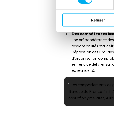
Des erreurs de gestio
financières de l’entre
d’évaluation de l’envir
stocks et de gestion de
Refuser
compétitivité.
Des compétences insuf
une prépondérance des p
responsabilités mal déf
Répression des Fraudes),
d’organisation comptabl
est tenu de délivrer sa 
échéance. »5
1 
Les comportements de pa
Banque de France ? » 
3 L
cost of pay me later, Alli