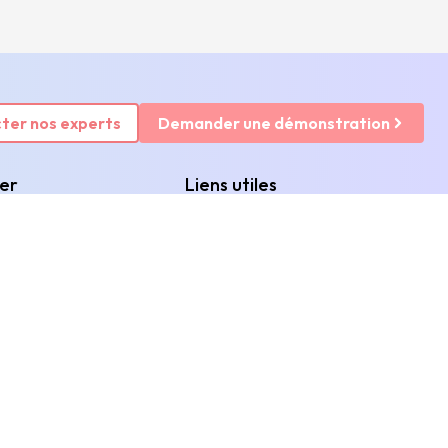
ter nos experts
Demander une démonstration
rer
Liens utiles
as
FAQ
riences clients
Mentions légales
ux
Politique de protection des données
personnelles
ents
Politique de gestion des cookies
ces
Accessibilité numérique