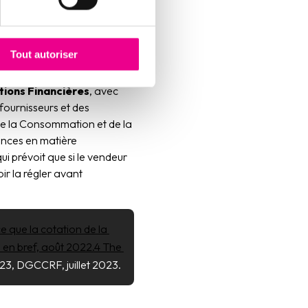
x possibilités
managers et dirigeants, ou
des défauts de maîtrise des
aboutissent à des pertes de
Tout autoriser
tions Financières
, avec
ournisseurs et des
de la Consommation et de la
lances en matière
i prévoit que si le vendeur
ir la régler avant
e que la cotation de la 
 en bref, août 2022.
4 The 
023, DGCCRF, juillet 2023.