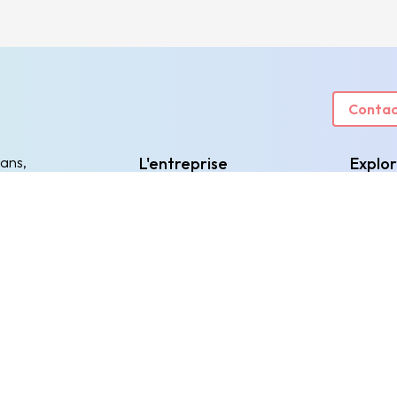
Contac
 ans,
L'entreprise
Explo
urs
Qui sommes-nous
Les dat
Nos engagements
Les expé
Nous rejoindre
Les enje
Partenariats
Articles
Partager mon bilan annuel
Evenem
Obtenir le score de mon entreprise
Ressour
Rejoindre le programme D³
Nos connecteurs & intégrations
partenaires