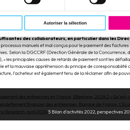
n telles que des investissements démesurés par rapport au
prise
; erreurs bien souvent dues à une trop faible maturité des 
onnement économique. Exemples : des charges fixes importantes, 
s approvisionnements, et une absence de gestion rigoureuse qui 
Autoriser la sélection
fisantes des collaborateurs, en particulier dans les Direc
rocessus manuels et mal conçus pour le paiement des factures f
inies. Selon la DGCCRF (Direction Générale de la Concurrence, 
 « les principales causes de retards de paiement sont les défail
e et la mauvaise appréhension du principe de coresponsabilité qu
facture, l’acheteur est également tenu de la réclamer afin de pouvo
iement des entreprises en France, Ellisphere, 2024.
2 « Qu’est-c
’endettement financier des entreprises, Banque de France, L’Eco
anz Research, avril 2024.
5 Bilan d’activités 2022, perspectives 2