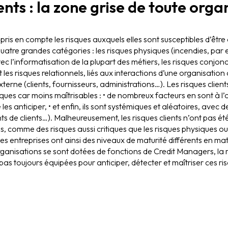
ients : la zone grise de toute orga
 pris en compte les risques auxquels elles sont susceptibles d’êtr
atre grandes catégories : les risques physiques (incendies, par e
 l’informatisation de la plupart des métiers, les risques conjon
t les risques relationnels, liés aux interactions d’une organisatio
xterne (clients, fournisseurs, administrations…). Les risques client
ues car moins maîtrisables : • de nombreux facteurs en sont à l’ori
 de les anticiper, • et enfin, ils sont systémiques et aléatoires, avec
nts de clients…). Malheureusement, les risques clients n’ont pas é
es, comme des risques aussi critiques que les risques physiques ou
s entreprises ont ainsi des niveaux de maturité différents en mat
organisations se sont dotées de fonctions de Credit Managers, la ma
pas toujours équipées pour anticiper, détecter et maîtriser ces ri