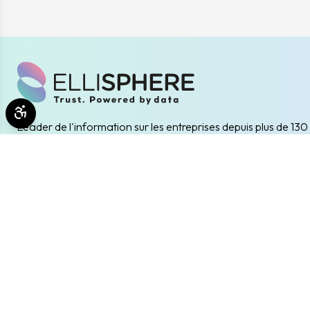
Ouvrir les outils d'accessibilité
Leader de l'information sur les entreprises depuis plus de 130
ELLISPHERE accompagne les acteurs économiques dans le
problématiques B2B de data marketing, gestion des risques
client/fournisseur et conformité.
(nouvelle fenêtre)
(nouvelle fenêtre)
Inscription à la newsletter
Restez informés des prochains évènements et actualités
Envoyer