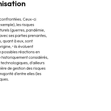
nisation
e confrontées. Ceux-ci
xemple), les risques
cturels (guerres, pandémie,
n avec ses parties prenantes,
s, quant à eux, sont
gine, • ils évoluent
 de possibles réactions en
té historiquement considérés,
 technologiques, d’ailleurs
ière de gestion des risques
jorité d’entre elles (les
sques.