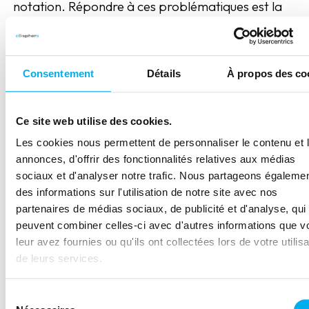
notation. Répondre à ces problématiques est la
première étape avant de pouvoir généraliser
cette notation.
Consentement
Détails
À propos des co
Quel avenir pour la
notation extra-financière
Ce site web utilise des cookies.
Les cookies nous permettent de personnaliser le contenu et 
?
annonces, d'offrir des fonctionnalités relatives aux médias
sociaux et d'analyser notre trafic. Nous partageons égaleme
Si actuellement la notation extra-financière n’a
des informations sur l'utilisation de notre site avec nos
pas encore la même place que celle dite
partenaires de médias sociaux, de publicité et d'analyse, qui
financière, la pression réglementaire et celle
peuvent combiner celles-ci avec d'autres informations que v
grandissante des investisseurs pourraient
leur avez fournies ou qu'ils ont collectées lors de votre utilisa
de leurs services.
rapidement changer la donne dans les années à
venir.
Sélection