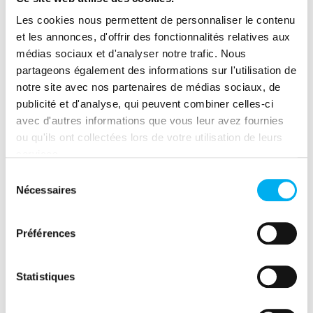
entreprises
Les cookies nous permettent de personnaliser le contenu
De nouvelles données à prendre en
et les annonces, d'offrir des fonctionnalités relatives aux
médias sociaux et d'analyser notre trafic. Nous
compte dans la prise de décision
partageons également des informations sur l'utilisation de
Zoom sur l’indice de résilience
notre site avec nos partenaires de médias sociaux, de
d’Ellisphere
publicité et d'analyse, qui peuvent combiner celles-ci
avec d'autres informations que vous leur avez fournies
Vers une nouvelle vision du credit
ou qu'ils ont collectées lors de votre utilisation de leurs
management (rating d’endettement,
services.
risque d’illiquidité)
Sélection
Comment avez-vous adapté votre
Nécessaires
du
processus d'évaluation des risques
consentement
pour tenir compte des conséquences
Préférences
économiques de ces crises ?
Statistiques