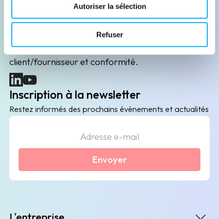
Leader de l'information sur les entreprises depuis
Autoriser la sélection
plus de 130 ans, ELLISPHERE accompagne les
acteurs économiques dans leurs problématiques
Refuser
B2B de data marketing, gestion des risques
client/fournisseur et conformité.
(nouvelle fenêtre)
(nouvelle fenêtre)
Inscription à la newsletter
Restez informés des prochains évènements et actualités
Envoyer
L'entreprise