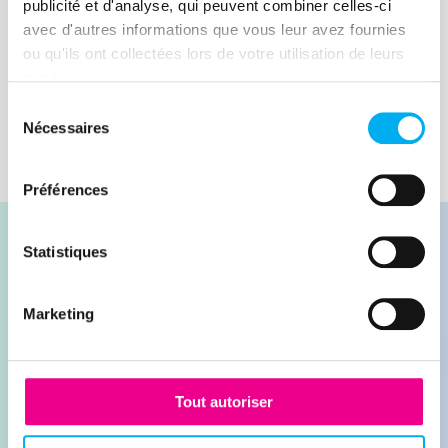
anticiper ou du moins les atténuer ?
publicité et d'analyse, qui peuvent combiner celles-ci
Réponse dans notre article.
avec d'autres informations que vous leur avez fournies
Lire la suite
ou qu'ils ont collectées lors de votre utilisation de leurs
services.
Sélection
Nécessaires
du
consentement
Préférences
Statistiques
Marketing
Contacter nos experts
Demander une démonstration
Tout autoriser