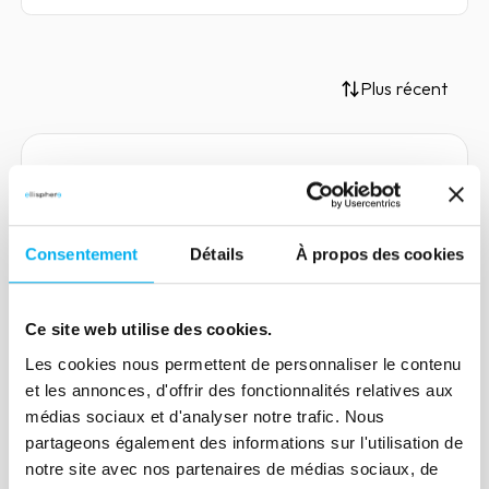
Plus récent
Article
La gestion des nouveaux
Consentement
Détails
À propos des cookies
risques, un impératif
stratégique pour les
entreprises
Ce site web utilise des cookies.
29 novembre 2021
Risk management
Les cookies nous permettent de personnaliser le contenu
La pandémie du Covid 19 a mis en
et les annonces, d'offrir des fonctionnalités relatives aux
évidence de nouvelles menaces pour les
médias sociaux et d'analyser notre trafic. Nous
entreprises qui viennent s’ajouter aux
partageons également des informations sur l'utilisation de
risques déjà connus. Comment les
notre site avec nos partenaires de médias sociaux, de