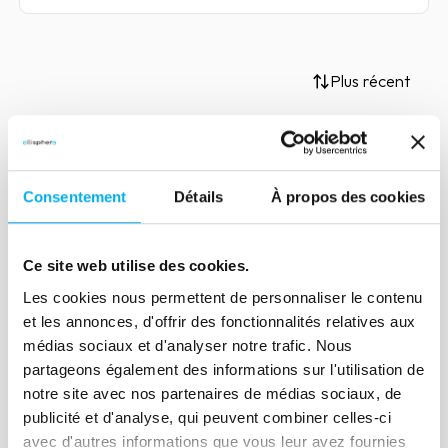
Plus récent
Article
Consentement
Détails
À propos des cookies
Jeux et Jouets, un secteur
résilient face à la pandémie
Ce site web utilise des cookies.
14 décembre 2021
Risk management
Les cookies nous permettent de personnaliser le contenu
En cette période de fêtes de fin d'année,
et les annonces, d'offrir des fonctionnalités relatives aux
focus sur le secteur Jeux et Jouets.
médias sociaux et d'analyser notre trafic. Nous
partageons également des informations sur l'utilisation de
notre site avec nos partenaires de médias sociaux, de
publicité et d'analyse, qui peuvent combiner celles-ci
Lire la suite
avec d'autres informations que vous leur avez fournies