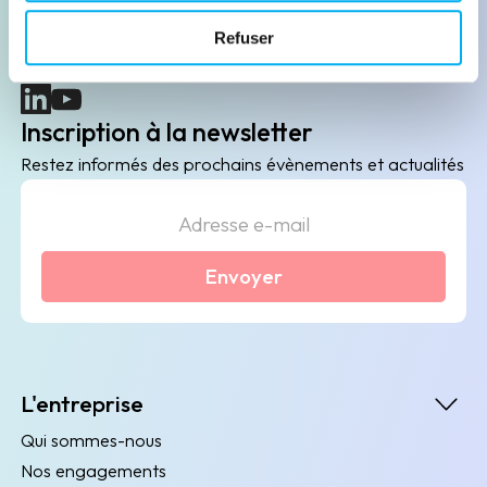
B2B de data marketing, gestion des risques
Refuser
client/fournisseur et conformité.
(nouvelle fenêtre)
(nouvelle fenêtre)
Inscription à la newsletter
Restez informés des prochains évènements et actualités
Envoyer
L'entreprise
Qui sommes-nous
Nos engagements