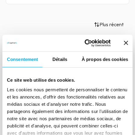
Plus récent
Article
Consentement
Détails
À propos des cookies
Jeux et Jouets, un secteur
résilient face à la pandémie
Ce site web utilise des cookies.
14 décembre 2021
Risk management
Les cookies nous permettent de personnaliser le contenu
En cette période de fêtes de fin d'année,
et les annonces, d'offrir des fonctionnalités relatives aux
focus sur le secteur Jeux et Jouets.
médias sociaux et d'analyser notre trafic. Nous
partageons également des informations sur l'utilisation de
notre site avec nos partenaires de médias sociaux, de
publicité et d'analyse, qui peuvent combiner celles-ci
Lire la suite
avec d'autres informations que vous leur avez fournies