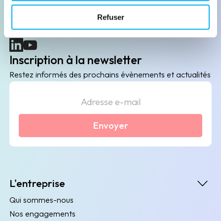
B2B de data marketing, gestion des risques
Refuser
client/fournisseur et conformité.
(nouvelle fenêtre)
(nouvelle fenêtre)
Inscription à la newsletter
Restez informés des prochains évènements et actualités
Envoyer
L'entreprise
Qui sommes-nous
Nos engagements