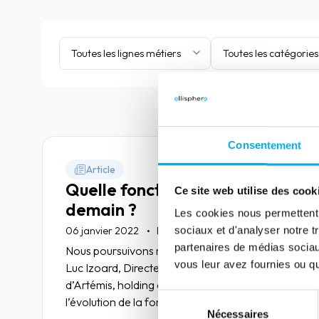
Toutes les lignes métiers
Toutes les catégories
Consentement
Article
Quelle fonction DAF pour
Ce site web utilise des cook
demain ?
Les cookies nous permettent d
sociaux et d'analyser notre t
06 janvier 2022
Risk management
partenaires de médias sociaux
Nous poursuivons notre entretien avec Jean-
vous leur avez fournies ou qu'
Luc Izoard, Directeur administratif et financier
d’Artémis, holding de la société Ellisphere, sur
Sélection
l’évolution de la fonction DAF.
Nécessaires
du