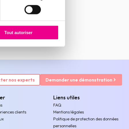
Tout autoriser
ter nos experts
Demander une démonstration
rer
Liens utiles
as
FAQ
riences clients
Mentions légales
ux
Politique de protection des données
personnelles