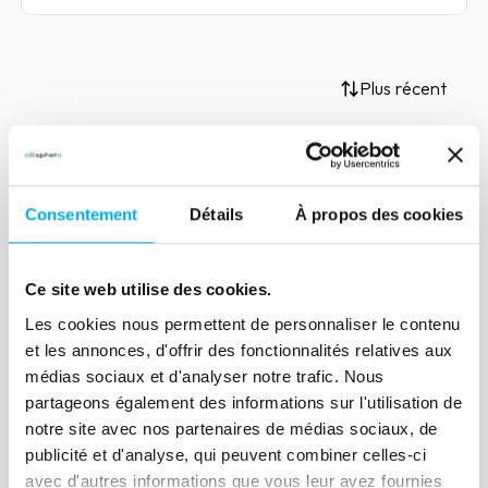
Plus récent
Article
Consentement
Détails
À propos des cookies
Introductions en bourse :
quelle situation en 2022 ?
Ce site web utilise des cookies.
25 janvier 2022
Risk management
Les cookies nous permettent de personnaliser le contenu
Les introductions en bourse (IPOs) ont
et les annonces, d'offrir des fonctionnalités relatives aux
battu de nombreux records sur les
médias sociaux et d'analyser notre trafic. Nous
marchés financiers en 2021. Retour sur
partageons également des informations sur l'utilisation de
ce phénomène qui ne cesse de prendre
notre site avec nos partenaires de médias sociaux, de
de l'ampleur.
publicité et d'analyse, qui peuvent combiner celles-ci
avec d'autres informations que vous leur avez fournies