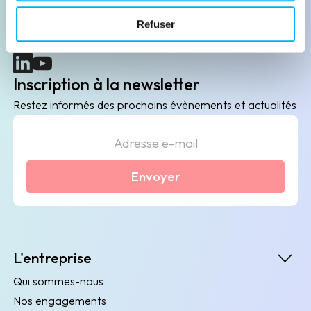
B2B de data marketing, gestion des risques
Refuser
client/fournisseur et conformité.
(nouvelle fenêtre)
(nouvelle fenêtre)
Inscription à la newsletter
Restez informés des prochains évènements et actualités
Envoyer
L'entreprise
Qui sommes-nous
Nos engagements