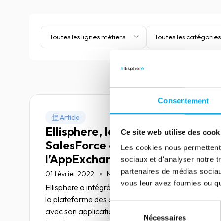
Toutes les lignes métiers
Toutes les catégories
Consentement
Article
Ellisphere, labellisé Partner
Ce site web utilise des cook
SalesForce et disponible sur
Les cookies nous permettent d
l’AppExchange
sociaux et d'analyser notre t
partenaires de médias sociaux
01 février 2022
Marketing & Sales
vous leur avez fournies ou qu'
Ellisphere a intégré en ce début d’année 2022,
la plateforme des applications Salesforce
Sélection
avec son application de Data Management
Nécessaires
du