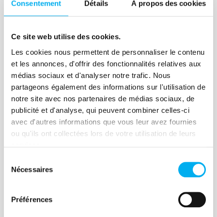
stratégie commerciale et marketing. La
Consentement
Détails
À propos des cookies
veille peut être utilisée pour la
Lire la suite
génération de leads en détectant des
Ce site web utilise des cookies.
opportunités business ou pour la
Les cookies nous permettent de personnaliser le contenu
fidélisation de ses clients.
et les annonces, d'offrir des fonctionnalités relatives aux
médias sociaux et d'analyser notre trafic. Nous
Article
partageons également des informations sur l'utilisation de
Podcast | Quelles tendances
notre site avec nos partenaires de médias sociaux, de
publicité et d'analyse, qui peuvent combiner celles-ci
pour les directions marketing
avec d'autres informations que vous leur avez fournies
et commerciales en 2022 ?
ou qu'ils ont collectées lors de votre utilisation de leurs
services.
10 février 2022
Marketing & Sales
Sélection
Pour ce nouvel épisode du podcast
Nécessaires
du
Ellisphere, zoom avec Yann
consentement
Gourvennec, fondateur de Visionary
Préférences
Marketing, sur les enjeux à venir pour les