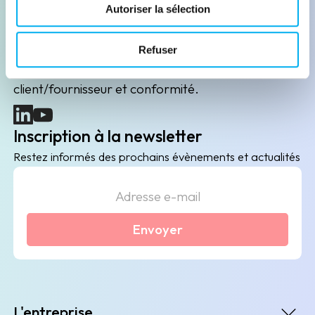
Leader de l'information sur les entreprises depuis
Autoriser la sélection
plus de 130 ans, ELLISPHERE accompagne les
acteurs économiques dans leurs problématiques
Refuser
B2B de data marketing, gestion des risques
client/fournisseur et conformité.
(nouvelle fenêtre)
(nouvelle fenêtre)
Inscription à la newsletter
Restez informés des prochains évènements et actualités
Envoyer
L'entreprise