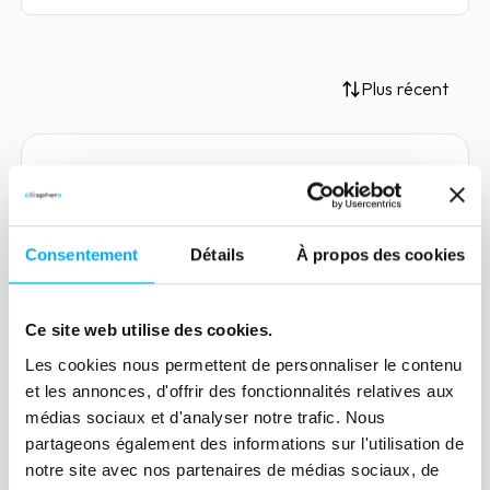
Plus récent
Article
Scoring : des méthodologies
Consentement
Détails
À propos des cookies
adaptées à vos enjeux de
gestion des risques
Ce site web utilise des cookies.
07 avril 2022
Risk management
Les cookies nous permettent de personnaliser le contenu
Zoom avec Dinojan Karthigesu, data
et les annonces, d'offrir des fonctionnalités relatives aux
scientist chez Ellisphere, sur les
médias sociaux et d'analyser notre trafic. Nous
méthodologies des scores modulables et
partageons également des informations sur l'utilisation de
sur-mesure, des outils efficaces dans la
notre site avec nos partenaires de médias sociaux, de