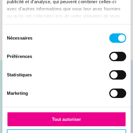
gestion de vos risques client/fournisseur
publicité et d'analyse, qui peuvent combiner celles-ci
en BtoB.
avec d'autres informations que vous leur avez fournies
Lire la suite
ou qu'ils ont collectées lors de votre utilisation de leurs
services.
Sélection
Nécessaires
du
consentement
Préférences
Statistiques
Marketing
Contacter nos experts
Demander une démonstration
Tout autoriser