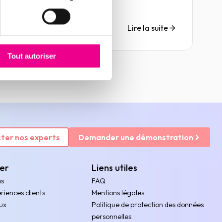
France et 25 % des défaillances d’entreprise
seraient dues à des retards ou à des défauts
de paiement, menaçant ainsi près de 300
Lire la suite
000 emplois.
Tout autoriser
ter nos experts
Demander une démonstration
rer
Liens utiles
as
FAQ
riences clients
Mentions légales
ux
Politique de protection des données
personnelles