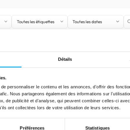
Toutes les étiquettes
Toutes les dates
Détails
Article
Remboursement des PGE :
ies.
les emprunteurs peuvent-ils
e personnaliser le contenu et les annonces, d'offrir des fonctio
faire face ?
rafic. Nous partageons également des informations sur l'utilisati
, de publicité et d'analyse, qui peuvent combiner celles-ci avec
23 mai 2023
Risk management
ils ont collectées lors de votre utilisation de leurs services.
A l’heure où les entreprises françaises
commencent à rembourser leur PGE, la
question se pose sur leur capacité à faire face
Préférences
Statistiques