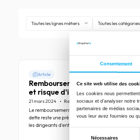
Toutes les lignes métiers
Toutes les catégories
Consentement
Article
Remboursement de la dette
Ce site web utilise des cook
et risque d'illiquidité
Les cookies nous permettent d
•
sociaux et d'analyser notre t
21 mars 2024
Risk management
Economie
partenaires de médias sociaux
Le remboursement du service annuel de la
vous leur avez fournies ou qu'
dette reste une préoccupation majeure chez
les dirigeants d'entreprise.
Sélection
Nécessaires
du