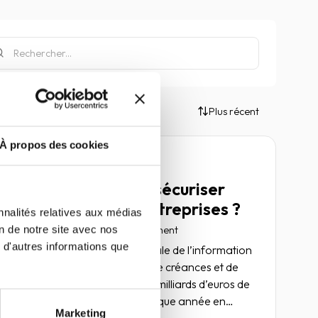
Plus récent
À propos des cookies
Article
Quels outils pour sécuriser
son crédit interentreprises ?
nnalités relatives aux médias
on de notre site avec nos
10 mai 2022
Risk management
 d'autres informations que
Selon la Fédération nationale de l’information
d’entreprise, de la gestion de créances et de
l’enquête civile (FIGEC), 56 milliards d’euros de
créances sont impayés chaque année en
Marketing