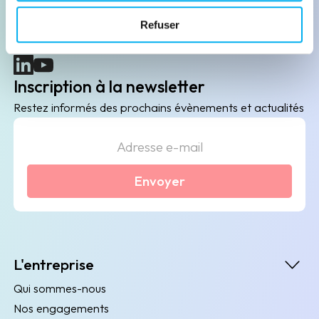
B2B de data marketing, gestion des risques
Refuser
client/fournisseur et conformité.
(nouvelle fenêtre)
(nouvelle fenêtre)
Inscription à la newsletter
Restez informés des prochains évènements et actualités
Envoyer
L'entreprise
Qui sommes-nous
Nos engagements