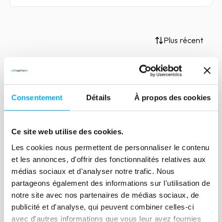
Plus récent
Article
Consentement
Détails
À propos des cookies
Quels outils pour sécuriser son
crédit interentreprises ?
Ce site web utilise des cookies.
10 mai 2022
Risk management
Les cookies nous permettent de personnaliser le contenu
Selon la Fédération nationale de
et les annonces, d'offrir des fonctionnalités relatives aux
l’information d’entreprise, de la gestion
médias sociaux et d'analyser notre trafic. Nous
de créances et de l’enquête civile
partageons également des informations sur l'utilisation de
(FIGEC), 56 milliards d’euros de créances
notre site avec nos partenaires de médias sociaux, de
sont impayés chaque année en France
publicité et d'analyse, qui peuvent combiner celles-ci
avec d'autres informations que vous leur avez fournies