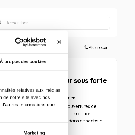
Plus récent
À propos des cookies
Article
Energie, un secteur sous forte
tension
nnalités relatives aux médias
on de notre site avec nos
04 mai 2022
Risk management
 d'autres informations que
Le nombre de défaillances (ouvertures de
redressement judiciaire et de liquidation
judiciaire directe) reste limité dans ce secteur
résilient.
Marketing