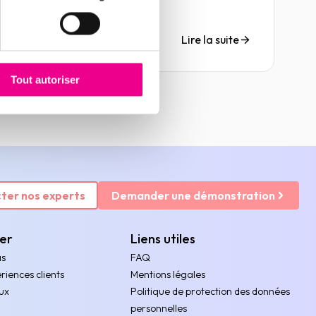
Lire la suite
Tout autoriser
ter nos experts
Demander une démonstration
rer
Liens utiles
as
FAQ
riences clients
Mentions légales
ux
Politique de protection des données
personnelles