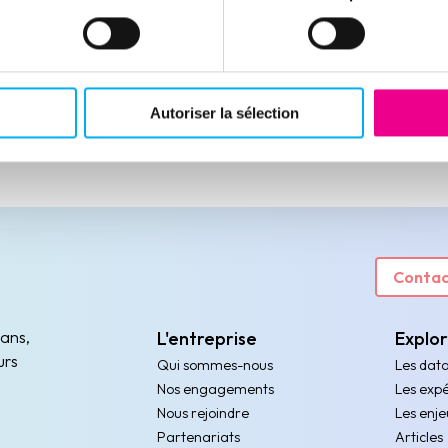
disparitions d'entreprise, tout en étant sujet à
de fortes tensions notamment sur les prix.
Lire la suite
Autoriser la sélection
Contac
 ans,
L'entreprise
Explo
urs
Qui sommes-nous
Les dat
Nos engagements
Les expé
Nous rejoindre
Les enje
Partenariats
Articles