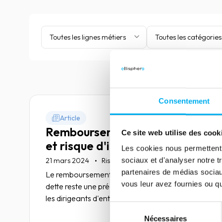
Toutes les lignes métiers
Toutes les catégories
Consentement
Article
Remboursement de la dette
Ce site web utilise des cook
et risque d'illiquidité
Les cookies nous permettent d
•
sociaux et d'analyser notre t
21 mars 2024
Risk management
Economie
partenaires de médias sociaux
Le remboursement du service annuel de la
vous leur avez fournies ou qu'
dette reste une préoccupation majeure chez
les dirigeants d'entreprise.
Sélection
Nécessaires
du