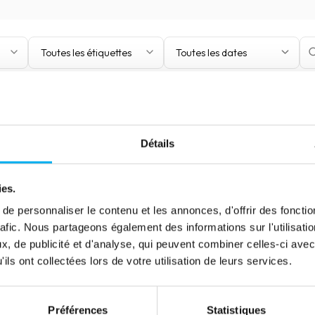
Toutes les étiquettes
Toutes les dates
Détails
Article
Métaux : un secteur résilient,
ies.
sujet à de fortes tensions sur
e personnaliser le contenu et les annonces, d'offrir des fonctio
les prix
rafic. Nous partageons également des informations sur l'utilisati
, de publicité et d'analyse, qui peuvent combiner celles-ci avec
29 août 2022
Risk management
ils ont collectées lors de votre utilisation de leurs services.
Avec une population entrepreneuriale encore
dynamique, le secteur des Métaux enregistre
une augmentation significative des
Préférences
Statistiques