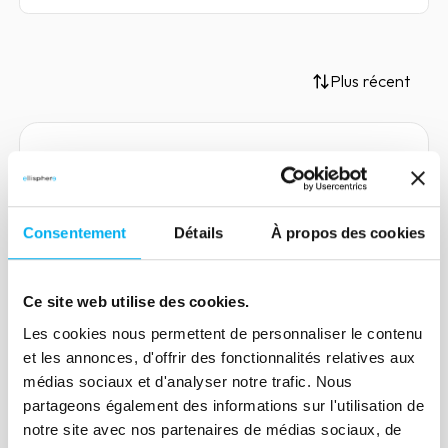
Plus récent
Article
Podcast | Data Science,
Consentement
Détails
À propos des cookies
quelles tendances pour 2022
?
Ce site web utilise des cookies.
07 juillet 2022
Risk management
Les cookies nous permettent de personnaliser le contenu
Découvrez dès maintenant le quatrième
et les annonces, d'offrir des fonctionnalités relatives aux
épisode de la saison 2 du podcast
médias sociaux et d'analyser notre trafic. Nous
Ellisphere dédié aux tendances 2022 de
partageons également des informations sur l'utilisation de
la data science.
notre site avec nos partenaires de médias sociaux, de