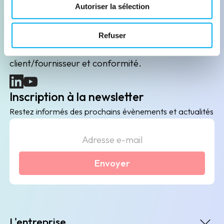
Leader de l'information sur les entreprises depuis
Autoriser la sélection
plus de 130 ans, ELLISPHERE accompagne les
acteurs économiques dans leurs problématiques
Refuser
B2B de data marketing, gestion des risques
client/fournisseur et conformité.
(nouvelle fenêtre)
(nouvelle fenêtre)
Inscription à la newsletter
Restez informés des prochains évènements et actualités
Envoyer
L'entreprise