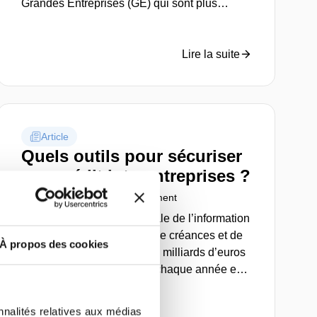
Grandes Entreprises (GE) qui sont plus
nombreuses à respecter leurs engagements.
Lire la suite
Article
Quels outils pour sécuriser
son crédit interentreprises ?
10 mai 2022
Risk management
Selon la Fédération nationale de l’information
d’entreprise, de la gestion de créances et de
À propos des cookies
l’enquête civile (FIGEC), 56 milliards d’euros
de créances sont impayés chaque année en
France et 25 % des défaillances d’entreprise
seraient dues à des retards ou à des défauts
nnalités relatives aux médias