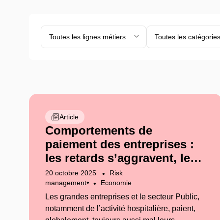
Toutes les lignes métiers
Toutes les catégorie
Article
Comportements de
paiement des entreprises :
les retards s’aggravent, les
TPE limitent la casse
20 octobre 2025
Risk
•
management
Economie
Les grandes entreprises et le secteur Public,
notamment de l’activité hospitalière, paient,