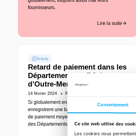
globalement, toujours aussi mal leurs
fournisseurs.
Lire la suite
Article
Retard de paiement dans les
Départements et Régions
d'Outre-Mer, où en sommes-
nous ?
14 février 2024
Risk management
Si globalement en 2023, les DROM
Consentement
enregistrent une baisse significative du retard
de paiement moyen (en jours), les entreprises
des Départements et Régions d'Outre-mer ne
Ce site web utilise des cook
sont toujours que 23% à payer à échéance,
Les cookies nous permettent d