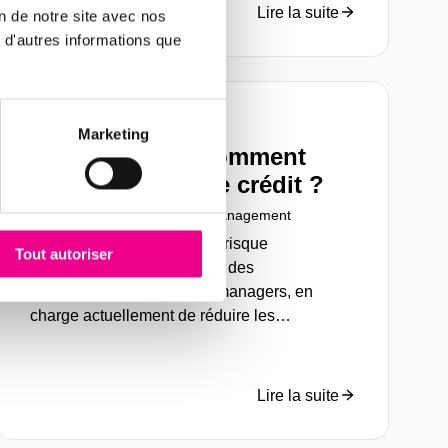
de paiement, menaçant ainsi près de 300 000
Lire la suite
on de notre site avec nos
emplois.
 d'autres informations que
Article
Marketing
Après la crise, comment
gérer le risque de crédit ?
17 novembre 2020
Risk management
La gestion et la maîtrise du risque
Tout autoriser
d'insolvabilité sont au cœur des
préoccupations des credit managers, en
charge actuellement de réduire les
conséquences de la crise Covid.
Lire la suite