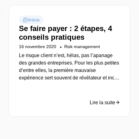
Article
Se faire payer : 2 étapes, 4
conseils pratiques
16 novembre 2020
Risk management
Le risque client n’est, hélas, pas l’apanage
des grandes entreprises. Pour les plus petites
d’entre elles, la première mauvaise
expérience sert souvent de révélateur et incite
à organiser la riposte pour de futures
situations analogues. Dans tous les cas, il est
important – et possible – d’avancer
Lire la suite
progressivement, en définissant des priorités
et en procédant par étapes, adaptées aux
besoins comme aux moyens disponibles. Nos
conseils…