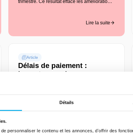
trimestre. Ce résultat efface les améliorations
enregistrées aux trimestres précédents, et
ramène au niveau observé fin 2023 ; une
mauvaise nouvelle, notamment pour les
Lire la suite
petites entreprises pourtant les plus
vertueuses.
Article
Délais de paiement :
impacts pour les
entreprises
06 juillet 2022
Risk management
Qu'est-ce que le délai de paiement ? Quels
Détails
impacts pour le développement des
entreprises ? Décryptage avec nos experts.
ies.
e personnaliser le contenu et les annonces, d'offrir des fonctio