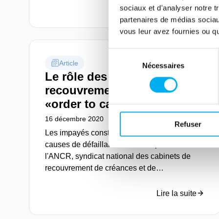
tous secteurs d'activité confondus.
Lire la suite
sociaux et d'analyser notre t
partenaires de médias sociaux
vous leur avez fournies ou qu'
Sélection
Article
Nécessaires
du
Le rôle des procédures de
consentement
recouvrement dans le cycle
«order to cash»
16 décembre 2020
Risk management
Refuser
Les impayés constituent l’une des principales
causes de défaillance des entreprises. Selon
l'ANCR, syndicat national des cabinets de
recouvrement de créances et de
renseignements commerciaux, les créances
impayées représentent 56 milliards d’euros
Lire la suite
en France.