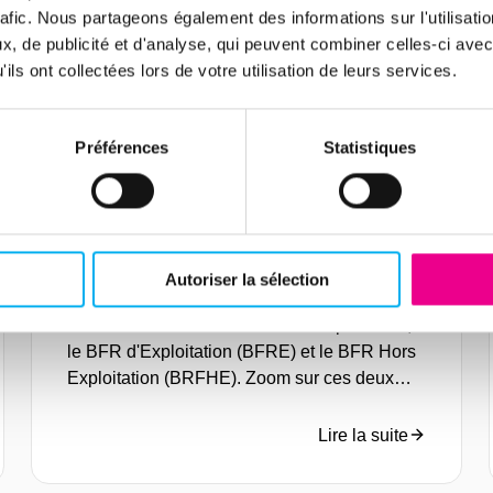
Lire la suite
rafic. Nous partageons également des informations sur l'utilisati
, de publicité et d'analyse, qui peuvent combiner celles-ci avec
ils ont collectées lors de votre utilisation de leurs services.
Article
Préférences
Statistiques
BFRE et BFRHE, des
indicateurs d’évaluation de
la solvabilité d’une
entreprise
18 novembre 2020
Risk management
Autoriser la sélection
L’analyse financière décompose le Besoin en
Fonds de Roulement en deux composantes,
le BFR d'Exploitation (BFRE) et le BFR Hors
Exploitation (BRFHE). Zoom sur ces deux
indicateurs.
Lire la suite