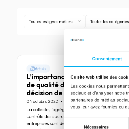
Toutes les lignes métiers
Toutes les catégories
Consentement
Article
L’importance d’une donnée
Ce site web utilise des cook
de qualité dans la prise de
Les cookies nous permettent d
décision de crédit
sociaux et d'analyser notre t
partenaires de médias sociaux
04 octobre 2022
Risk management
vous leur avez fournies ou qu'
La collecte, l’agrégation, l’unification et le
contrôle des sources d’information sur les
Sélection
entreprises sont des expertises chronophages
Nécessaires
du