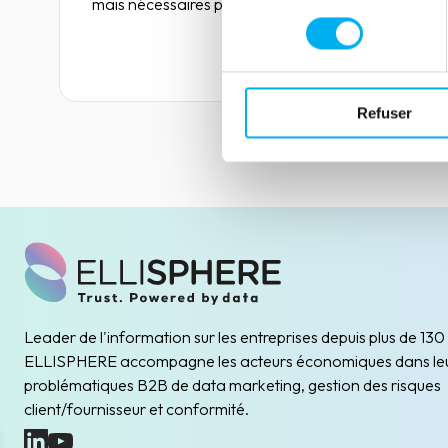
mais nécessaires pour détenir des données
consentement
fiables et de qualité. Elles sont, pour le credit
management, un passage obligé pour garantir
Lire la suite
des prises de décision de crédit éclairées.
Refuser
Leader de l'information sur les entreprises depuis plus de 130
ELLISPHERE accompagne les acteurs économiques dans le
problématiques B2B de data marketing, gestion des risques
client/fournisseur et conformité.
(nouvelle fenêtre)
(nouvelle fenêtre)