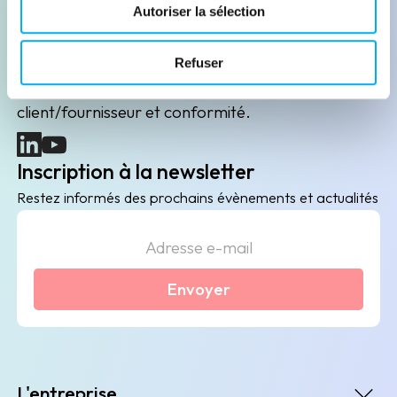
Leader de l'information sur les entreprises depuis
Autoriser la sélection
plus de 130 ans, ELLISPHERE accompagne les
acteurs économiques dans leurs problématiques
Refuser
B2B de data marketing, gestion des risques
client/fournisseur et conformité.
(nouvelle fenêtre)
(nouvelle fenêtre)
Inscription à la newsletter
Restez informés des prochains évènements et actualités
Envoyer
L'entreprise