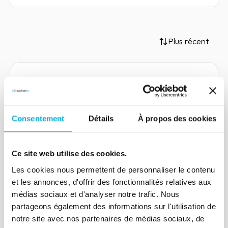
Plus récent
Article
Guichet unique des
Consentement
Détails
À propos des cookies
entreprises, qu’est-ce qui
change ?
Ce site web utilise des cookies.
10 janvier 2023
Risk management
Les cookies nous permettent de personnaliser le contenu
Mis en place au 1er janvier 2023, le
et les annonces, d'offrir des fonctionnalités relatives aux
Guichet unique des entreprises (GUE) est
médias sociaux et d'analyser notre trafic. Nous
un service qui a pour mission de simplifier
partageons également des informations sur l'utilisation de
les formalités administratives liées à la
notre site avec nos partenaires de médias sociaux, de