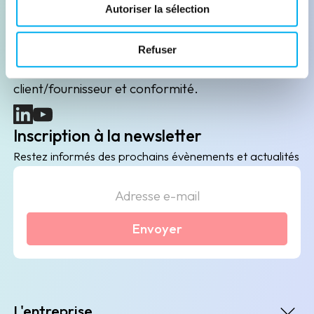
Leader de l'information sur les entreprises depuis
Autoriser la sélection
plus de 130 ans, ELLISPHERE accompagne les
acteurs économiques dans leurs problématiques
Refuser
B2B de data marketing, gestion des risques
client/fournisseur et conformité.
(nouvelle fenêtre)
(nouvelle fenêtre)
Inscription à la newsletter
Restez informés des prochains évènements et actualités
Envoyer
L'entreprise