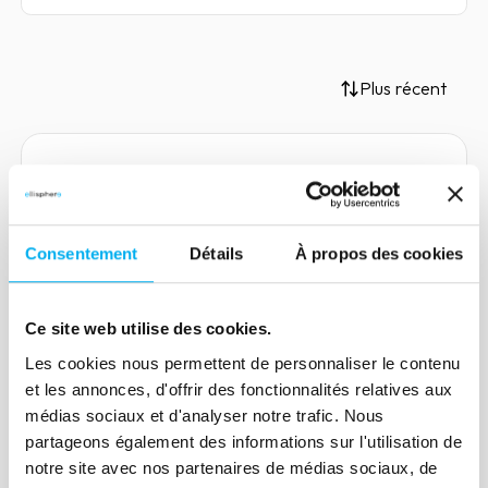
Plus récent
Article
Cybersécurité dans les
Consentement
Détails
À propos des cookies
entreprises : bilan 2022 et
tendances pour 2023
Ce site web utilise des cookies.
31 janvier 2023
Risk management
Les cookies nous permettent de personnaliser le contenu
Les cyberattaques sont désormais
et les annonces, d'offrir des fonctionnalités relatives aux
considérées par les entreprises
médias sociaux et d'analyser notre trafic. Nous
françaises comme le risque le plus lourd
partageons également des informations sur l'utilisation de
de conséquences pour leur activité.
notre site avec nos partenaires de médias sociaux, de