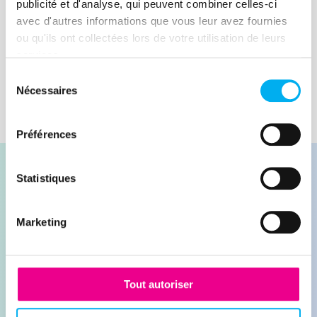
Zoom sur les chiffres clés 2022 et les
publicité et d'analyse, qui peuvent combiner celles-ci
tendance 2023 du risque cyber.
avec d'autres informations que vous leur avez fournies
Lire la suite
ou qu'ils ont collectées lors de votre utilisation de leurs
services.
Sélection
Nécessaires
du
consentement
Préférences
Statistiques
Marketing
Contacter nos experts
Demander une démonstration
Tout autoriser