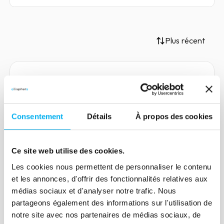
Plus récent
Article
Les enjeux de l'open banking
Consentement
Détails
À propos des cookies
pour le credit management
21 mars 2023
Risk management
Ce site web utilise des cookies.
Dans cet article, nous abordons la façon
dont les entreprises peuvent bénéficier
Les cookies nous permettent de personnaliser le contenu
et les annonces, d'offrir des fonctionnalités relatives aux
de l’open banking pour optimiser leur
médias sociaux et d'analyser notre trafic. Nous
credit management et améliorer leur
partageons également des informations sur l'utilisation de
trésorerie.
notre site avec nos partenaires de médias sociaux, de