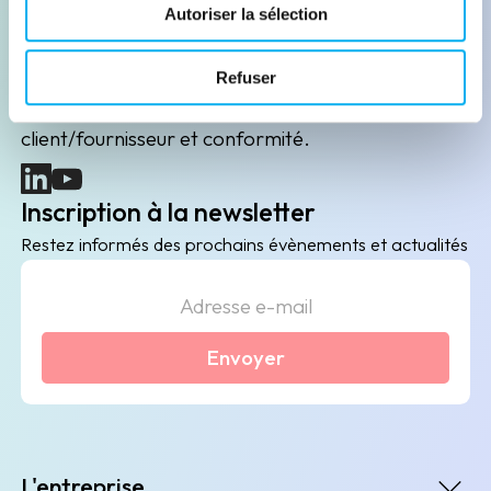
Leader de l'information sur les entreprises depuis
Autoriser la sélection
plus de 130 ans, ELLISPHERE accompagne les
acteurs économiques dans leurs problématiques
Refuser
B2B de data marketing, gestion des risques
client/fournisseur et conformité.
(nouvelle fenêtre)
(nouvelle fenêtre)
Inscription à la newsletter
Restez informés des prochains évènements et actualités
Envoyer
L'entreprise