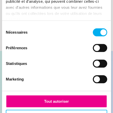
une disparition .
publicité et d'analyse, qui peuvent combiner celles-ci
avec d'autres informations que vous leur avez fournies
Lire la suite
ou qu'ils ont collectées lors de votre utilisation de leurs
services.
Sélection
Nécessaires
du
consentement
Préférences
Statistiques
Marketing
Contacter nos experts
Demander une démonstration
Tout autoriser