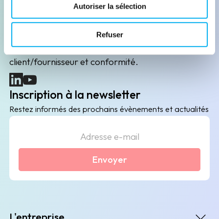
Leader de l'information sur les entreprises depuis
Autoriser la sélection
plus de 130 ans, ELLISPHERE accompagne les
acteurs économiques dans leurs problématiques
Refuser
B2B de data marketing, gestion des risques
client/fournisseur et conformité.
(nouvelle fenêtre)
(nouvelle fenêtre)
Inscription à la newsletter
Restez informés des prochains évènements et actualités
Envoyer
L'entreprise