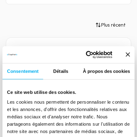
Plus récent
Article
Secteur Textile-Habillement-
Consentement
Détails
À propos des cookies
Cuir : une crise structurelle du
moyen de gamme se confirme
Ce site web utilise des cookies.
12 avril 2023
Risk management
Les cookies nous permettent de personnaliser le contenu
Sur les dix dernières années, le nombre
et les annonces, d'offrir des fonctionnalités relatives aux
d'acteurs économiques (hors
médias sociaux et d'analyser notre trafic. Nous
microentreprises) s’est à peine
partageons également des informations sur l'utilisation de
maintenu, au rythme d’une création pour
notre site avec nos partenaires de médias sociaux, de