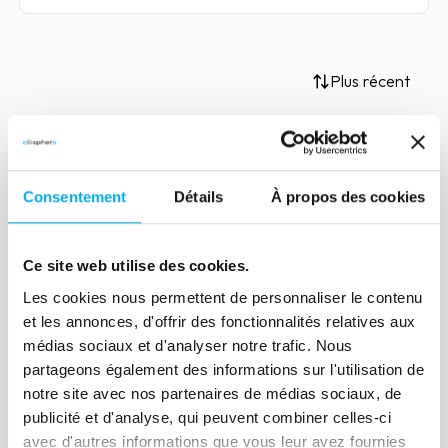
Plus récent
Article
Consentement
Détails
À propos des cookies
Comment fiabiliser un
référentiel de données B2B ?
Ce site web utilise des cookies.
16 mai 2023
Marketing & Sales
Les cookies nous permettent de personnaliser le contenu
et les annonces, d'offrir des fonctionnalités relatives aux
Lire la suite
médias sociaux et d'analyser notre trafic. Nous
partageons également des informations sur l'utilisation de
notre site avec nos partenaires de médias sociaux, de
publicité et d'analyse, qui peuvent combiner celles-ci
avec d'autres informations que vous leur avez fournies