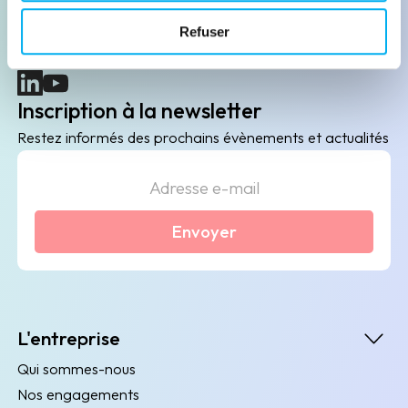
B2B de data marketing, gestion des risques
Refuser
client/fournisseur et conformité.
(nouvelle fenêtre)
(nouvelle fenêtre)
Inscription à la newsletter
Restez informés des prochains évènements et actualités
Envoyer
L'entreprise
Qui sommes-nous
Nos engagements