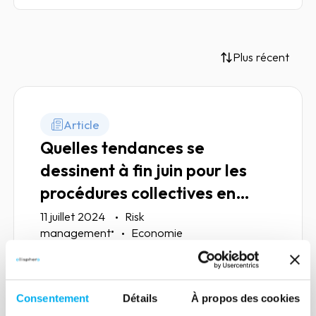
Plus récent
Article
Quelles tendances se
dessinent à fin juin pour les
procédures collectives en
France ?
11 juillet 2024
Risk
•
management
Economie
Toujours plus de défaillances mais à un
rythme moins soutenu
Consentement
Détails
À propos des cookies