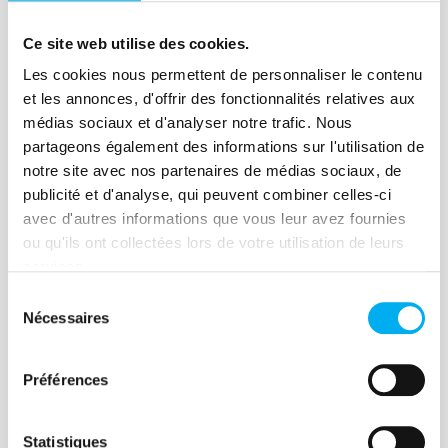
Lire la suite
Ce site web utilise des cookies.
Les cookies nous permettent de personnaliser le contenu
et les annonces, d'offrir des fonctionnalités relatives aux
médias sociaux et d'analyser notre trafic. Nous
Article
partageons également des informations sur l'utilisation de
La filière aéronautique et
notre site avec nos partenaires de médias sociaux, de
publicité et d'analyse, qui peuvent combiner celles-ci
spatiale redécolle
avec d'autres informations que vous leur avez fournies
05 juin 2023
Risk management
ou qu'ils ont collectées lors de votre utilisation de leurs
services.
Après la chute d’activité historique du
printemps 2020, la filière aéronautique
Sélection
Nécessaires
du
française reprend le chemin de la
consentement
croissance.
Préférences
Lire la suite
Statistiques