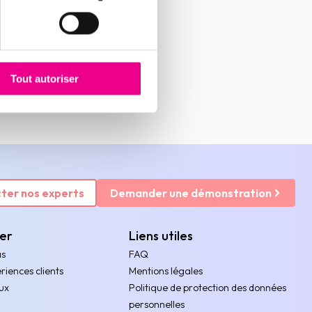
Tout autoriser
ter nos experts
Demander une démonstration
rer
Liens utiles
as
FAQ
riences clients
Mentions légales
ux
Politique de protection des données
personnelles