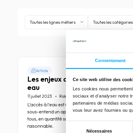
Toutes les lignes métiers
Toutes les catégories
Consentement
Article
Les enjeux de la ressource en
Ce site web utilise des cook
eau
Les cookies nous permettent d
sociaux et d'analyser notre t
11 juillet 2023
Risk management
partenaires de médias sociaux
L’accès à l'eau est un droit fondamental qui
vous leur avez fournies ou qu'
sous-entend un approvisionnement garanti à
tous, en quantité suffisante et à un coût
Sélection
raisonnable.
Nécessaires
du