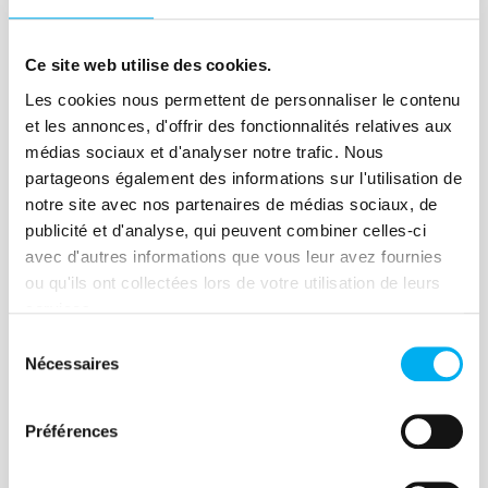
comment renforcer votre gouvernance
Lire la suite
des données !
Ce site web utilise des cookies.
Les cookies nous permettent de personnaliser le contenu
et les annonces, d'offrir des fonctionnalités relatives aux
Article
médias sociaux et d'analyser notre trafic. Nous
partageons également des informations sur l'utilisation de
L'option de confidentialité des
notre site avec nos partenaires de médias sociaux, de
comptes séduit de plus en plus
publicité et d'analyse, qui peuvent combiner celles-ci
avec d'autres informations que vous leur avez fournies
14 mars 2024
Risk management
ou qu'ils ont collectées lors de votre utilisation de leurs
Depuis plusieurs années, les entreprises
services.
françaises répondant aux critères sont
Sélection
de plus en plus séduites par la
Nécessaires
du
confidentialité des comptes.
consentement
Préférences