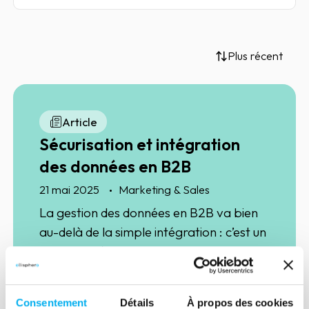
Plus récent
Article
Sécurisation et intégration
des données en B2B
21 mai 2025
Marketing & Sales
La gestion des données en B2B va bien
au-delà de la simple intégration : c’est un
enjeu stratégique pour garantir la
sécurisation et l’optimisation des
informations sensibles. Découvrez
Consentement
Détails
À propos des cookies