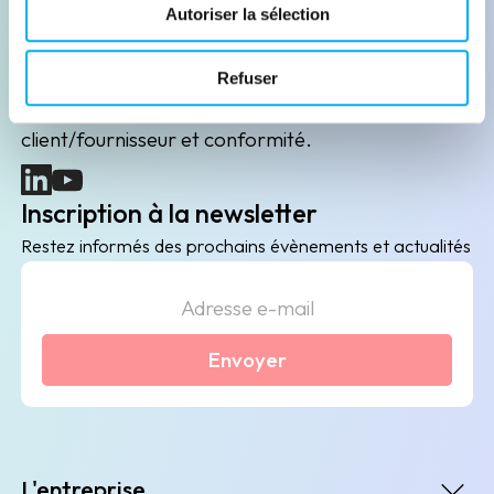
Leader de l'information sur les entreprises depuis
Autoriser la sélection
plus de 130 ans, ELLISPHERE accompagne les
acteurs économiques dans leurs problématiques
Refuser
B2B de data marketing, gestion des risques
client/fournisseur et conformité.
(nouvelle fenêtre)
(nouvelle fenêtre)
Inscription à la newsletter
Restez informés des prochains évènements et actualités
Envoyer
L'entreprise