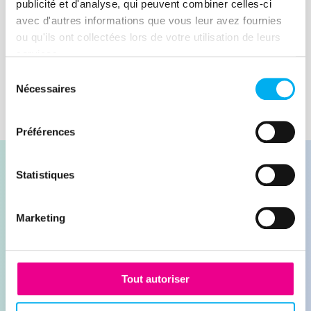
plus répandue qui pose des défis majeurs
publicité et d'analyse, qui peuvent combiner celles-ci
aux particuliers et aux entreprises.
avec d'autres informations que vous leur avez fournies
Lire la suite
ou qu'ils ont collectées lors de votre utilisation de leurs
services.
Sélection
Nécessaires
du
consentement
Préférences
Statistiques
Marketing
Contacter nos experts
Demander une démonstration
Tout autoriser