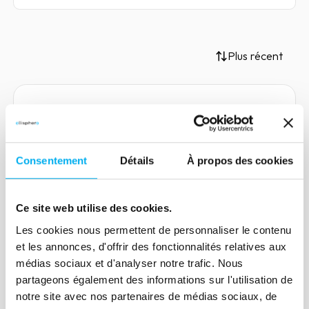
Plus récent
Article
La fraude aux Paiements Push
Consentement
Détails
À propos des cookies
Autorisés (APP) : un
phénomène en hausse
Ce site web utilise des cookies.
19 juin 2024
Risk management
Les cookies nous permettent de personnaliser le contenu
La fraude aux paiements push autorisés
et les annonces, d'offrir des fonctionnalités relatives aux
(APP), également connue sous le nom
médias sociaux et d'analyser notre trafic. Nous
de fraude aux virements bancaires
partageons également des informations sur l'utilisation de
autorisés, est une escroquerie de plus en
notre site avec nos partenaires de médias sociaux, de