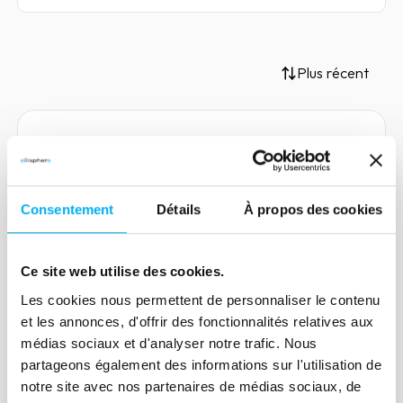
Plus récent
Article
La fraude aux Paiements Push
Consentement
Détails
À propos des cookies
Autorisés (APP) : un
phénomène en hausse
Ce site web utilise des cookies.
19 juin 2024
Risk management
Les cookies nous permettent de personnaliser le contenu
La fraude aux paiements push autorisés
et les annonces, d'offrir des fonctionnalités relatives aux
(APP), également connue sous le nom
médias sociaux et d'analyser notre trafic. Nous
de fraude aux virements bancaires
partageons également des informations sur l'utilisation de
autorisés, est une escroquerie de plus en
notre site avec nos partenaires de médias sociaux, de