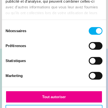
plus répandue qui pose des défis majeurs
publicité et d'analyse, qui peuvent combiner celles-ci
aux particuliers et aux entreprises.
avec d'autres informations que vous leur avez fournies
Lire la suite
ou qu'ils ont collectées lors de votre utilisation de leurs
services.
Sélection
Nécessaires
du
consentement
Préférences
Statistiques
Marketing
Contacter nos experts
Demander une démonstration
Tout autoriser