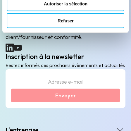
Leader de l'information sur les entreprises depuis
Autoriser la sélection
plus de 130 ans, ELLISPHERE accompagne les
acteurs économiques dans leurs problématiques
Refuser
B2B de data marketing, gestion des risques
client/fournisseur et conformité.
(nouvelle fenêtre)
(nouvelle fenêtre)
Inscription à la newsletter
Restez informés des prochains évènements et actualités
Envoyer
L'entreprise