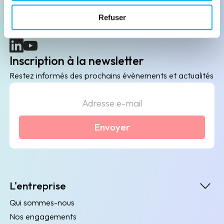
B2B de data marketing, gestion des risques
Refuser
client/fournisseur et conformité.
(nouvelle fenêtre)
(nouvelle fenêtre)
Inscription à la newsletter
Restez informés des prochains évènements et actualités
Envoyer
L'entreprise
Qui sommes-nous
Nos engagements