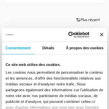
Plus récent
Article
Consentement
Détails
À propos des cookies
Glossaire Business
Intelligence 2024
Ce site web utilise des cookies.
17 septembre 2024
Marketing & Sales
Les cookies nous permettent de personnaliser le contenu
2ème partie
et les annonces, d'offrir des fonctionnalités relatives aux
médias sociaux et d'analyser notre trafic. Nous
Lire la suite
partageons également des informations sur l'utilisation de
notre site avec nos partenaires de médias sociaux, de
publicité et d'analyse, qui peuvent combiner celles-ci
avec d'autres informations que vous leur avez fournies