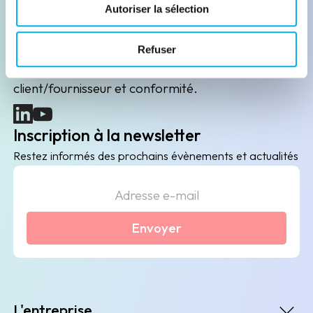
Leader de l'information sur les entreprises depuis
Autoriser la sélection
plus de 130 ans, ELLISPHERE accompagne les
acteurs économiques dans leurs problématiques
Refuser
B2B de data marketing, gestion des risques
client/fournisseur et conformité.
(nouvelle fenêtre)
(nouvelle fenêtre)
Inscription à la newsletter
Restez informés des prochains évènements et actualités
Envoyer
L'entreprise