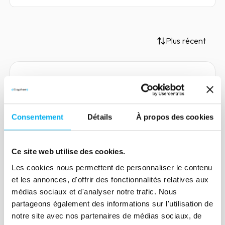
Plus récent
Article
Comment détecter et se
Consentement
Détails
À propos des cookies
prémunir contre les sociétés
fantômes ?
Ce site web utilise des cookies.
15 janvier 2025
Compliance
Les cookies nous permettent de personnaliser le contenu
Les sociétés fantômes sont des entités
et les annonces, d'offrir des fonctionnalités relatives aux
créées à des fins malveillantes ou pour
médias sociaux et d'analyser notre trafic. Nous
dissimuler des activités illicites. Pour les
partageons également des informations sur l'utilisation de
professionnels de la conformité, une
notre site avec nos partenaires de médias sociaux, de