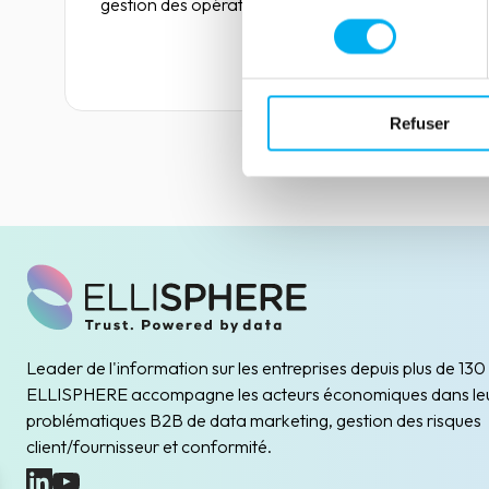
gestion des opérations. Parmi eux, le dirigeant
consentement
statutaire joue un rôle central. Il est nommé par
les statuts de l’entreprise et assume des
Lire la suite
responsabilités essentielles, tant sur le plan
opérationnel que juridique.
Refuser
Leader de l'information sur les entreprises depuis plus de 130
ELLISPHERE accompagne les acteurs économiques dans le
problématiques B2B de data marketing, gestion des risques
client/fournisseur et conformité.
(nouvelle fenêtre)
(nouvelle fenêtre)