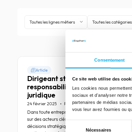
Toutes les lignes métiers
Toutes les catégories
Consentement
Article
Dirigeant statutaire : rôle,
Ce site web utilise des cook
responsabilités et cadre
Les cookies nous permettent d
juridique
sociaux et d'analyser notre t
partenaires de médias sociaux
24 février 2025
Risk management
vous leur avez fournies ou qu'
Dans toute entreprise, la gouvernance repose
sur des acteurs clés chargés de prendre des
Sélection
décisions stratégiques et de garantir la bonne
Nécessaires
du